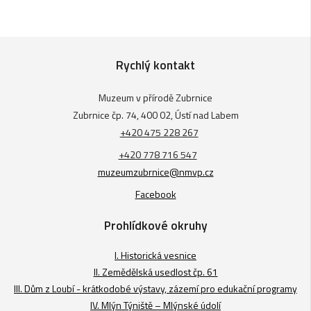
Rychlý kontakt
Muzeum v přírodě Zubrnice
Zubrnice čp. 74, 400 02, Ústí nad Labem
+420 475 228 267
+420 778 716 547
muzeumzubrnice@nmvp.cz
Facebook
Prohlídkové okruhy
I. Historická vesnice
II. Zemědělská usedlost čp. 61
III. Dům z Loubí - krátkodobé výstavy, zázemí pro edukační programy
IV. Mlýn Týniště – Mlýnské údolí