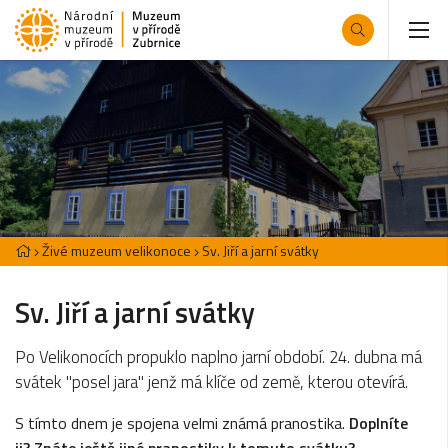
Živé muzeum velikonoce
Sv. Jiří a jarní svátky
Sv. Jiří a jarní svátky
Po Velikonocích propuklo naplno jarní období. 24. dubna má
svátek "posel jara" jenž má klíče od země, kterou otevírá.
S tímto dnem je spojena velmi známá pranostika.
Doplníte
ji? Znáte ještě jiné pranostiky k tomuto svátku?