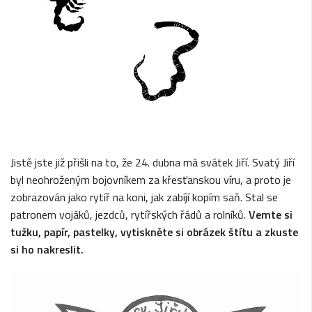
Jistě jste již přišli na to, že 24. dubna má svátek Jiří. Svatý Jiří
byl neohroženým bojovníkem za křesťanskou víru, a proto je
zobrazován jako rytíř na koni, jak zabíjí kopím saň. Stal se
patronem vojáků, jezdců, rytířských řádů a rolníků.
Vemte si
tužku, papír, pastelky, vytiskněte si obrázek štítu a zkuste
si ho nakreslit.