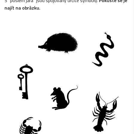
S "poslem jara" jsou spojovány určité symboly.
Pokuste se je
najít na obrázku.