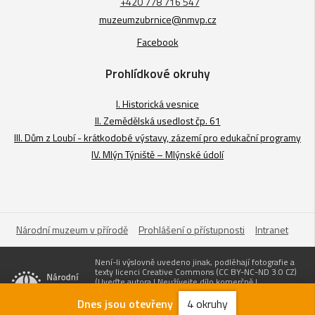
+420 778 716 547
muzeumzubrnice@nmvp.cz
Facebook
Prohlídkové okruhy
I. Historická vesnice
II. Zemědělská usedlost čp. 61
III. Dům z Loubí - krátkodobé výstavy, zázemí pro edukační programy
IV. Mlýn Týniště – Mlýnské údolí
Národní muzeum v přírodě
Prohlášení o přístupnosti
Intranet
Není-li výslovně uvedeno jinak, podléhají fotografie a
texty licenci Creative Commons (CC BY-NC-ND 3.0 CZ)
(Uveďte autora | Neužívejte dílo komerčně |
Nezasahujte do díla). Pro užití obsahuju uvádějte odkaz
na stránky www.nmvp.cz a „zdroj: Národní muzeum v
Dnes jsou otevřeny
4 okruhy
přírodě“