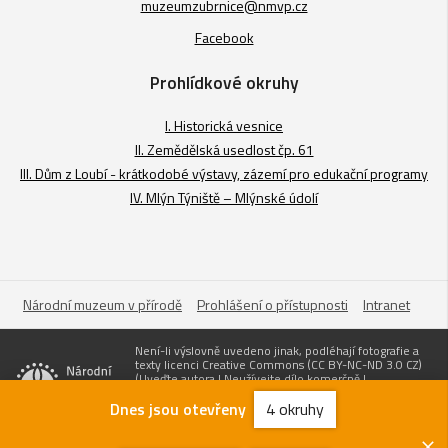
muzeumzubrnice@nmvp.cz
Facebook
Prohlídkové okruhy
I. Historická vesnice
II. Zemědělská usedlost čp. 61
III. Dům z Loubí - krátkodobé výstavy, zázemí pro edukační programy
IV. Mlýn Týniště – Mlýnské údolí
Národní muzeum v přírodě
Prohlášení o přístupnosti
Intranet
Není-li výslovně uvedeno jinak, podléhají fotografie a
texty licenci Creative Commons (CC BY-NC-ND 3.0 CZ)
(Uveďte autora | Neužívejte dílo komerčně |
Nezasahujte do díla). Pro užití obsahuju uvádějte odkaz
na stránky www.nmvp.cz a „zdroj: Národní muzeum v
Dnes jsou otevřeny
4 okruhy
přírodě“