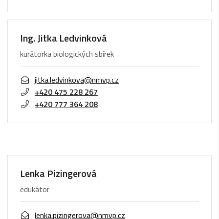
Ing. Jitka Ledvinková
kurátorka biologických sbírek
jitka.ledvinkova@nmvp.cz
+420 475 228 267
+420 777 364 208
Lenka Pizingerová
edukátor
lenka.pizingerova@nmvp.cz