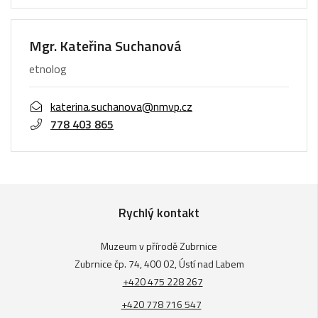
Mgr. Kateřina Suchanová
etnolog
katerina.suchanova@nmvp.cz
778 403 865
Rychlý kontakt
Muzeum v přírodě Zubrnice
Zubrnice čp. 74, 400 02, Ústí nad Labem
+420 475 228 267
+420 778 716 547