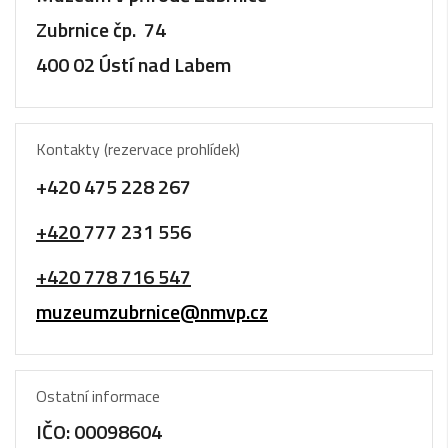
Zubrnice čp. 74
400 02 Ústí nad Labem
Kontakty (rezervace prohlídek)
+420 475 228 267
+420
777 231 556
+420 778 716 547
muzeumzubrnice@nmvp.cz
Ostatní informace
IČO:
00098604