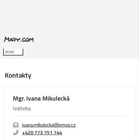
50 km
Kontakty
Mgr. Ivana Mikulecká
ředitelka
ivana.mikulecka@nmvp.cz
+420 773 751 744