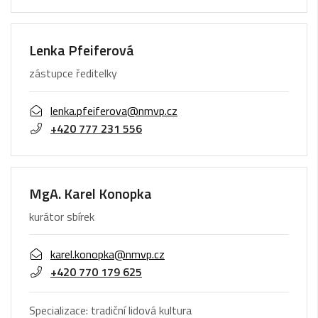
Lenka Pfeiferová
zástupce ředitelky
lenka.pfeiferova@nmvp.cz
+420 777 231 556
MgA. Karel Konopka
kurátor sbírek
karel.konopka@nmvp.cz
+420 770 179 625
Specializace: tradiční lidová kultura