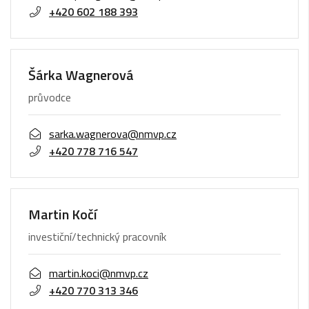
+420 602 188 393
Šárka Wagnerová
průvodce
sarka.wagnerova@nmvp.cz
+420 778 716 547
Martin Kočí
investiční/technický pracovník
martin.koci@nmvp.cz
+420 770 313 346