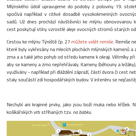
Mlýnského údolí upravujeme do podoby z poloviny 19. stolet
spočívá například v citlivé dosadbě vysokokmenných ovocn
sadů. Už dnes prochází návštěvníci ke mlýnu obnovovanou kr
cest poskytují stíny vzrostlé aleje ovocných stromů starých od
Cestou ke mlýnu Týniště čp. 27
můžete vidět remiše
. Remiše ne
které byly vykřesány na mlecích plochách mlýnských kamenů a za
zrna a a také jeho pohyb od středu kamene k okraji. Větrníky při 
aby se kameny a zrno nepřehřávaly. Kameny (běhouny a ležáky), 
využívány - například při dláždění zápraží, částí dvora či cest n
staly součástí zdí hospodářských budov. V interiéru se nejčastěji
Nechybí ani krajinné prvky, jako jsou boží muka nebo křížek. N
košíkářských vrb stříhaných tzv.
na babku
.