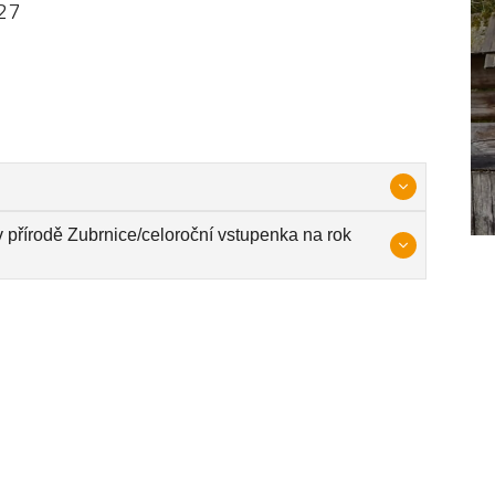
27
přírodě Zubrnice/celoroční vstupenka na rok