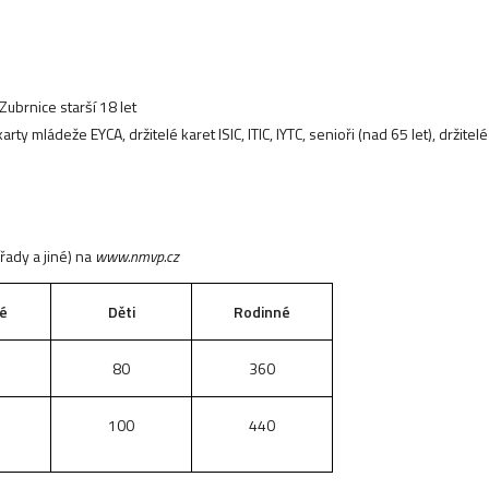
Zubrnice starší 18 let
arty mládeže EYCA, držitelé karet ISIC, ITIC, IYTC
,
senioři (nad 65 let)
,
držitel
řady a jiné) na
www.nmvp.cz
é
Děti
Rodinné
80
360
100
440