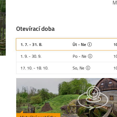
M
Otevírací doba
1. 7. - 31. 8.
Út - Ne
1
1. 9. - 30. 9.
Po - Ne
1
17. 10. - 18. 10.
So, Ne
1