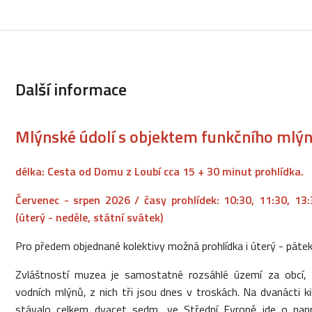
Další informace
Mlýnské údolí s objektem funkčního mlýna
délka: Cesta od Domu z Loubí cca 15 + 30 minut prohlídka.
Červenec - srpen 2026 / časy prohlídek: 10:30, 11:30, 13:
(úterý - neděle, státní svátek)
Pro předem objednané kolektivy možná prohlídka i úterý - pátek
Zvláštností muzea je samostatné rozsáhlé území za obcí,
vodních mlýnů, z nich tři jsou dnes v troskách. Na dvanácti k
stávalo celkem dvacet sedm, ve Střední Evropě jde o napr