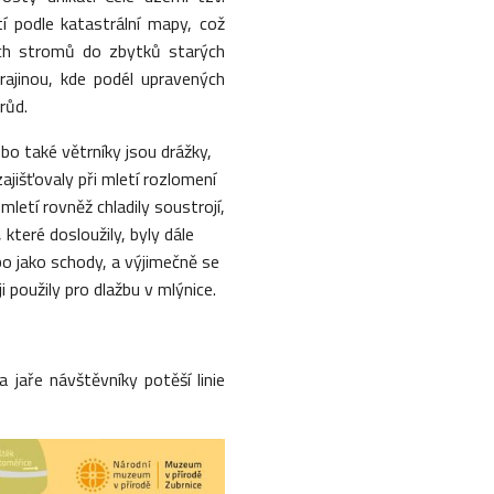
í podle katastrální mapy, což
ých stromů do zbytků starých
ajinou, kde podél upravených
růd.
bo také větrníky jsou drážky,
jišťovaly při mletí rozlomení
mletí rovněž chladily soustrojí,
které dosloužily, byly dále
ebo jako schody, a výjimečně se
 použily pro dlažbu v mlýnice.
a jaře návštěvníky potěší linie