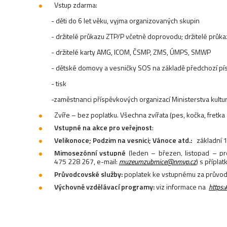
Vstup zdarma:
- děti do 6 let věku, vyjma organizovaných skupin
- držitelé průkazu ZTP/P včetně doprovodu; držitelé průka
- držitelé karty AMG, ICOM, ČSMP, ZMS, ÚMPS, SMWP
- dětské domovy a vesničky SOS na základě předchozí p
- tisk
-zaměstnanci příspěvkových organizací Ministerstva ku
Zvíře – bez poplatku.
Všechna zvířata (pes, kočka, fretka a
Vstupné na akce pro veřejnost
:
Velikonoce; Podzim na vesnici; Vánoce atd.:
základní 1
Mimosezónní vstupné
(leden – březen, listopad – pr
475 228 267, e-mail:
muzeumzubrnice@nmvp.cz
) s přípl
Průvodcovské služby:
poplatek ke vstupnému za průvodc
Výchovně vzdělávací programy:
viz informace na
https: