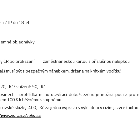
zu ZTP do 18 let
ísemné objednávky
ltury ČR po prokázání zaměstnaneckou kartou s příslušnou nálepkou
j.) musí být s
bezpe
č
n
ý
m n
á
hubkem, dr
ž
ena na kr
á
tk
é
m vod
í
tku!
20,- Kč/ snížené 90,- Kč
osinec) – prohlídka mimo otevírací dobu/sezónu je možná pouze pro mi
atkem 100 % k běžnému vstupnému
ovské služby 400,- Kč za jednu výpravu s výkladem v cizím jazyce (nutno
//www.nmvp.cz/zubrnice