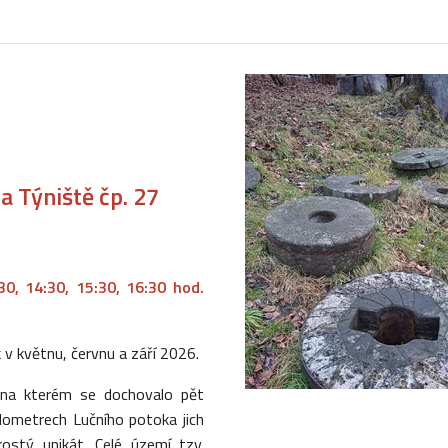
 Týniště čp. 27
30, 14:30, 15:30, 16:30 hod.
 v květnu, červnu a září 2026.
 na kterém se dochovalo pět
ilometrech Lučního potoka jich
ostý unikát. Celé území tzv.