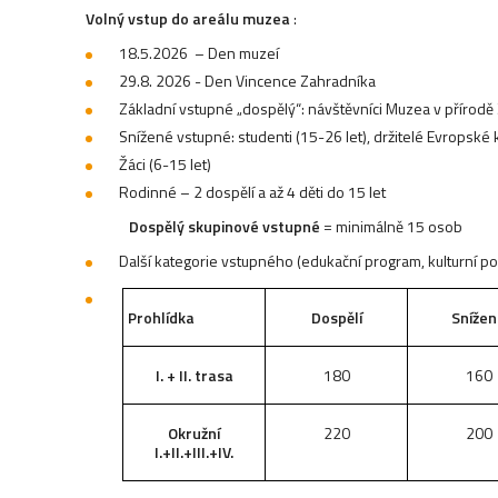
Volný vstup do areálu muzea
:
18.5.2026 – Den muzeí
29.8. 2026 - Den Vincence Zahradníka
Základní vstupné „dospělý“:
návštěvníci Muzea v přírodě 
Snížené vstupné:
studenti (15-26 let), držitelé Evropské k
Žáci
(6-15 let)
Rodinné –
2 dospělí a až 4 děti do 15 let
Dospělý skupinové vstupné
= minimálně 15 osob
Další kategorie vstupného (edukační program, kulturní po
Prohlídka
Dospělí
Snížen
I. + II. trasa
180
160
Okružní
220
200
I.+II.+III.+IV.