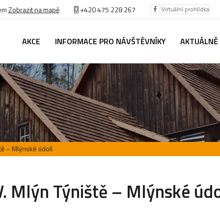
bem
Zobrazit na mapě
+420 475 228 267
Virtuální prohlídka
AKCE
INFORMACE PRO NÁVŠTĚVNÍKY
AKTUÁLNĚ
ště – Mlýnské údolí
V. Mlýn Týniště – Mlýnské údo