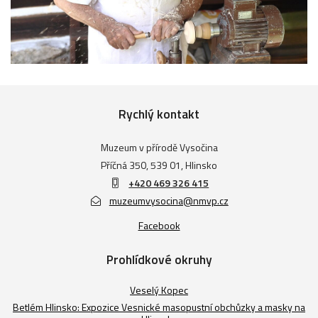
Rychlý kontakt
Muzeum v přírodě Vysočina
Příčná 350, 539 01, Hlinsko
+420 469 326 415
muzeumvysocina@nmvp.cz
Facebook
Prohlídkové okruhy
Veselý Kopec
Betlém Hlinsko: Expozice Vesnické masopustní obchůzky a masky na