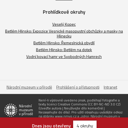
Prohlídkové okruhy
Veselý Kopec
Betlém Hlinsko: Expozice Vesnické masopustní obchůzky a masky na
Hlinecku
Betlém Hlinsko: Řemeslnická obydlí
Betlém Hlinsko: Betlém na dotek
Vodní kovací hamr ve Svobodných Hamrech
Národní muzeum v přírodě
Prohlášení o přístupnosti
Intranet
Není-li výslovně uvedeno jinak, podléhají fotografie a
texty licenci Creative Commons (CC BY-NC-ND 3.0 CZ)
(Uveďte autora | Neužívejte dílo komerčně |
Nezasahujte do díla). Pro užití obsahuju uvádějte odkaz
na stránky www.nmvp.cz a „zdroj: Národní muzeum v
přírodě“
Dnes jsou otevřeny
4 okruhy