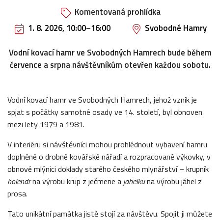
Komentovaná prohlídka
1. 8. 2026, 10:00
–
16:00
Svobodné Hamry
Vodní kovací hamr ve Svobodných Hamrech bude během
července a srpna návštěvníkům otevřen každou sobotu.
Vodní kovací hamr ve Svobodných Hamrech, jehož vznik je
spjat s počátky samotné osady ve 14. století, byl obnoven
mezi lety 1979 a 1981.
V interiéru si návštěvníci mohou prohlédnout vybavení hamru
doplněné o drobné kovářské nářadí a rozpracované výkovky, v
obnové mlýnici doklady starého českého mlynářství – krupník
holendr
na výrobu krup z ječmene a
jahelku
na výrobu jáhel z
prosa.
Tato unikátní památka jistě stojí za návštěvu. Spojit ji můžete