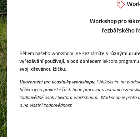
Wor
Workshop pro šikov
řezbářského ř
Během našeho workshopu se seznámíte s
různými druh
vyřezávání používají
, a
pod dohledem
lektora program
svoji dřevěnou lžičku
.
Upozornění pro účastníky workshopu:
Přihlášením na worksh
b
ěhem jeho praktické části bude pracovat s ostrými řezbářsk
zodpovědné osoby (lektora workshopu).
Workshop je proto ur
a na vlastní zodpovědnost.