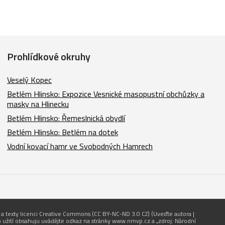
Prohlídkové okruhy
Veselý Kopec
Betlém Hlinsko: Expozice Vesnické masopustní obchůzky a
masky na Hlinecku
Betlém Hlinsko: Řemeslnická obydlí
Betlém Hlinsko: Betlém na dotek
Vodní kovací hamr ve Svobodných Hamrech
e a texty licenci Creative Commons (CC BY-NC-ND 3.0 CZ) (Uveďte autora |
ro užití obsahuju uvádějte odkaz na stránky www.nmvp.cz a „zdroj: Národní