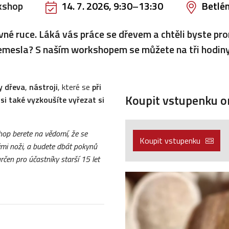
kshop
14. 7. 2026, 9:30
–
13:30
Betlé
né ruce. Láká vás práce se dřevem a chtěli byste pr
emesla? S naším workshopem se můžete na tři hodin
y dřeva
,
nástroji
, které se
při
Koupit vstupenku on
u
si také vyzkoušíte vyřezat si
op berete na vědomí, že se
Koupit vstupenku
ými noži, a budete dbát pokynů
čen pro účastníky starší 15 let