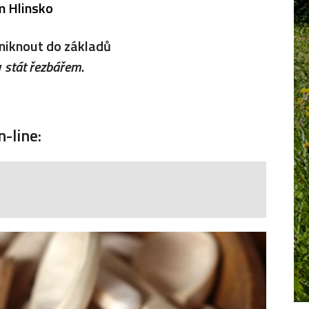
m Hlinsko
oniknout do základů
y
stát řezbářem
.
-line: