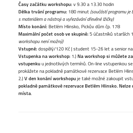
Časy začátku workshopu:
v 9.30 a 13.30 hodin
Délka trvání programu:
180 minut
(součástí programu je 
s materiálem a nástroji a vyřezávání dřevěné lžičky)
Místo konání:
Betlém Hlinsko, Pickův dům čp. 178
Maximální počet osob ve skupině:
5 účastníků starších 
workshopu není možný)
Vstupné:
dospělý/120 Kč | student 15-26 let a senior n
Vstupenka na workshop:
1.)
Na workshop si můžete za
vstupenku
u jednotlivých termínů. On-line vstupenkou 
prokážete na pokladně památkové rezervace Betlém Hlin
2.)
V den konání workshopu
je také možné zakoupit vst
pokladně památkové rezervace Betlém Hlinsko. Nelze
místa
.