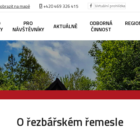
obrazit na mapě
+420
469 326 415
Virtuální prohlídka
O
PRO
ODBORNÁ
REGIO
AKTUÁLNĚ
LY
NÁVŠTĚVNÍKY
ČINNOST
O řezbářském řemesle