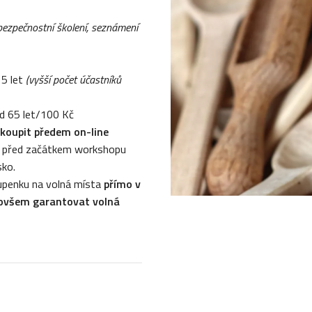
bezpečnostní školení, seznámení
15 let
(vyšší počet účastníků
ad 65 let/100 Kč
koupit předem on-line
se před začátkem workshopu
sko.
upenku na volná místa
přímo v
 ovšem garantovat volná