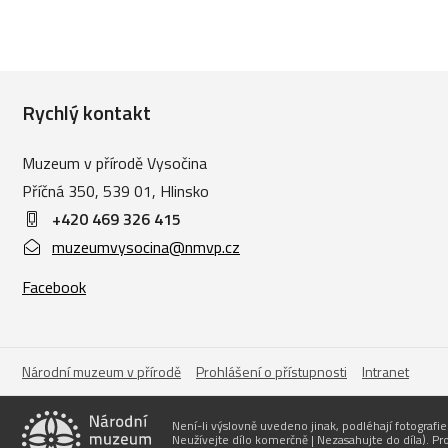
Rychlý kontakt
Muzeum v přírodě Vysočina
Příčná 350, 539 01, Hlinsko
+420 469 326 415
muzeumvysocina@nmvp.cz
Facebook
Národní muzeum v přírodě
Prohlášení o přístupnosti
Intranet
Není-li výslovně uvedeno jinak, podléhají fotografi
Neužívejte dílo komerčně | Nezasahujte do díla). P