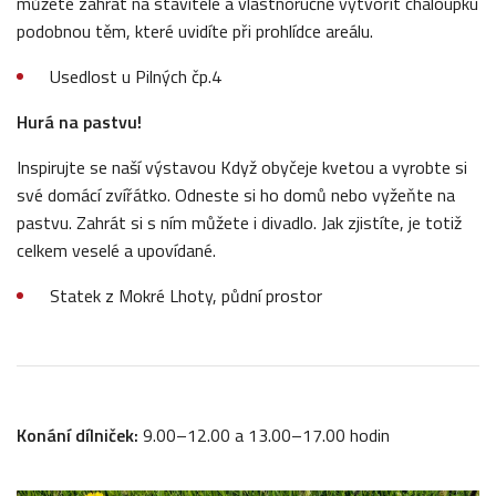
můžete zahrát na stavitele a vlastnoručně vytvořit chaloupku
podobnou těm, které uvidíte při prohlídce areálu.
Usedlost u Pilných čp.4
Hurá na pastvu!
Inspirujte se naší výstavou Když obyčeje kvetou a vyrobte si
své domácí zvířátko. Odneste si ho domů nebo vyžeňte na
pastvu. Zahrát si s ním můžete i divadlo. Jak zjistíte, je totiž
celkem veselé a upovídané.
Statek z Mokré Lhoty, půdní prostor
Konání dílniček:
9.00–12.00 a 13.00–17.00 hodin