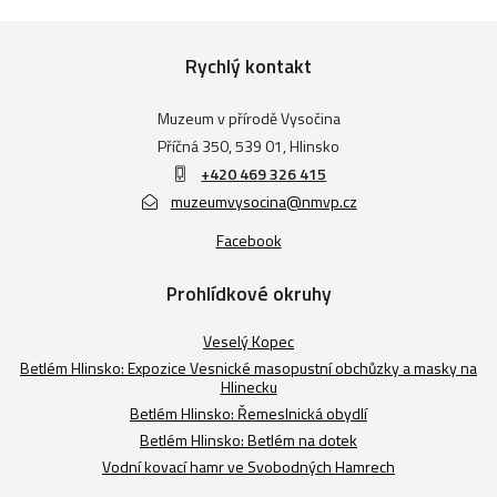
Rychlý kontakt
Muzeum v přírodě Vysočina
Příčná 350, 539 01, Hlinsko
+420 469 326 415
muzeumvysocina@nmvp.cz
Facebook
Prohlídkové okruhy
Veselý Kopec
Betlém Hlinsko: Expozice Vesnické masopustní obchůzky a masky na
Hlinecku
Betlém Hlinsko: Řemeslnická obydlí
Betlém Hlinsko: Betlém na dotek
Vodní kovací hamr ve Svobodných Hamrech