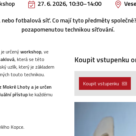
kshop
27. 6. 2026, 10:30
–
14:00
Vese
a nebo fotbalová síť. Co mají tyto předměty společné
pozapomenutou technikou síťování.
s je určený
workshop
, ve
Koupit vstupenku on
Jaklová
, která se této
ský uzlík, který je základem
ěných touto technikou.
Koupit vstupenku
 Mokré Lhoty a je určen
uální přístup
ke každému
elého Kopce.