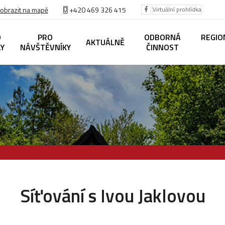
obrazit na mapě
+420
469 326 415
Virtuální prohlídka
O
PRO
ODBORNÁ
REGIO
AKTUÁLNĚ
LY
NÁVŠTĚVNÍKY
ČINNOST
Síťování s Ivou Jaklovou