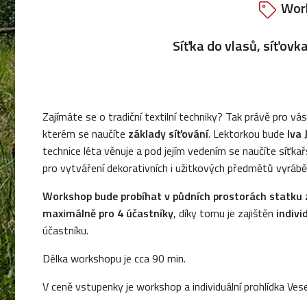
Wor
Síťka do vlasů, síťovk
Zajímáte se o tradiční textilní techniky? Tak právě pro vá
kterém se naučíte
základy síťování
. Lektorkou bude
Iva 
technice léta věnuje a pod jejím vedením se naučíte síťkař
pro vytváření dekorativních i užitkových předmětů vyráb
Workshop bude probíhat v půdních prostorách statku z
maximálně pro 4 účastníky
, díky tomu je zajištěn
individ
účastníku.
Délka workshopu je cca 90 min.
V ceně vstupenky je workshop a individuální prohlídka Ves