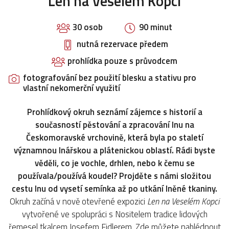
Len na Veselém Kopci
30 osob
90 minut
nutná rezervace předem
prohlídka pouze s průvodcem
fotografování bez použití blesku a stativu pro
vlastní nekomerční využití
Prohlídkový okruh seznámí zájemce s historií a
současností pěstování a zpracování lnu na
Českomoravské vrchovině, která byla po staletí
významnou lnářskou a plátenickou oblastí. Rádi byste
věděli, co je vochle, drhlen, nebo k čemu se
používala/používá koudel? Projděte s námi složitou
cestu lnu od vysetí semínka až po utkání lněné tkaniny.
Okruh začíná v nově otevřené expozici
Len na Veselém Kopci
vytvořené ve spolupráci s Nositelem tradice lidových
řemesel tkalcem Josefem Fidlerem. Zde můžete nahlédnout