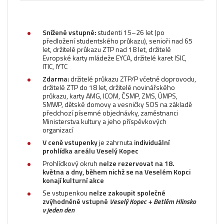
Snížené vstupné:
studenti 15–26 let (po
předložení studentského průkazu), senioři nad 65
let, držitelé průkazu ZTP nad 18 let, držitelé
Evropské karty mládeže EYCA, držitelé karet ISIC,
ITIC, IYTC
Zdarma:
držitelé průkazu ZTP/P včetně doprovodu,
držitelé ZTP do 18 let, držitelé novinářského
průkazu, karty AMG, ICOM, ČSMP, ZMS, ÚMPS,
SMWP, dětské domovy a vesničky SOS na základě
předchozí písemné objednávky, zaměstnanci
Ministerstva kultury a jeho příspěvkových
organizací
V ceně vstupenky
je zahrnuta
individuální
prohlídka areálu Veselý Kopec
Prohlídkový okruh
nelze rezervovat na 18.
května a dny, během nichž se na Veselém Kopci
konají kulturní akce
Se vstupenkou
nelze zakoupit společné
zvýhodněné vstupné
Veselý Kopec + Betlém Hlinsko
v jeden den