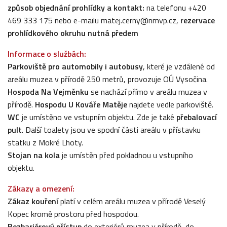
způsob objednání prohlídky a kontakt:
na telefonu +420
469 333 175 nebo e-mailu matej.cerny@nmvp.cz,
rezervace
prohlídkového okruhu nutná předem
Informace o službách:
Parkoviště pro automobily i autobusy
, které je vzdálené od
areálu muzea v přírodě 250 metrů, provozuje OÚ Vysočina.
Hospoda Na Vejměnku
se nachází přímo v areálu muzea v
přírodě.
Hospodu U Kováře Matěje
najdete vedle parkoviště.
WC
je umístěno ve vstupním objektu. Zde je také
přebalovací
pult
. Další toalety jsou ve spodní části areálu v přístavku
statku z Mokré Lhoty.
Stojan na kola
je umístěn před pokladnou u vstupního
objektu.
Zákazy a omezení:
Zákaz kouření
platí v celém areálu muzea v přírodě Veselý
Kopec kromě prostoru před hospodou.
Bezbariérový přístup
do exteriérů muzea v přírodě, do