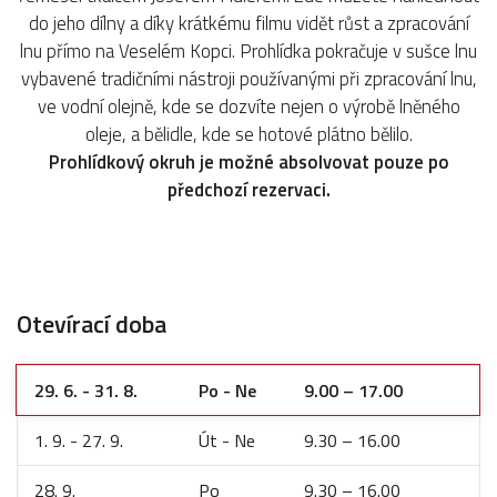
do jeho dílny a díky krátkému filmu vidět růst a zpracování
lnu přímo na Veselém Kopci. Prohlídka pokračuje v sušce lnu
vybavené tradičními nástroji používanými při zpracování lnu,
ve vodní olejně, kde se dozvíte nejen o výrobě lněného
oleje, a bělidle, kde se hotové plátno bělilo.
Prohlídkový okruh je možné absolvovat pouze po
předchozí rezervaci.
Otevírací doba
29. 6. - 31. 8.
Po - Ne
9.00 – 17.00
1. 9. - 27. 9.
Út - Ne
9.30 – 16.00
28. 9.
Po
9.30 – 16.00