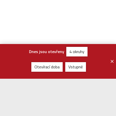
Dnes jsou otevřeny
4 okruhy
Otevírací doba
Vstupné
Rychlý kontakt
Muzeum v přírodě Vysočina
Příčná 350, 539 01, Hlinsko
+420 469 326 415
muzeumvysocina@nmvp.cz
Facebook