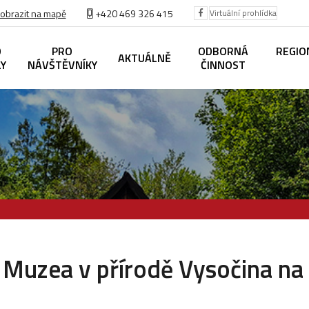
obrazit na mapě
+420
469 326 415
Virtuální prohlídka
O
PRO
ODBORNÁ
REGIO
AKTUÁLNĚ
LY
NÁVŠTĚVNÍKY
ČINNOST
Muzea v přírodě Vysočina na