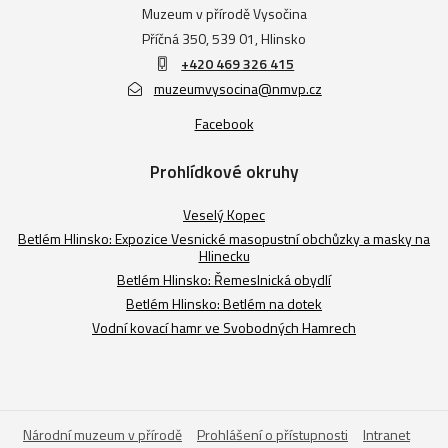
Muzeum v přírodě Vysočina
Příčná 350, 539 01, Hlinsko
+420 469 326 415
muzeumvysocina@nmvp.cz
Facebook
Prohlídkové okruhy
Veselý Kopec
Betlém Hlinsko: Expozice Vesnické masopustní obchůzky a masky na
Hlinecku
Betlém Hlinsko: Řemeslnická obydlí
Betlém Hlinsko: Betlém na dotek
Vodní kovací hamr ve Svobodných Hamrech
Národní muzeum v přírodě
Prohlášení o přístupnosti
Intranet