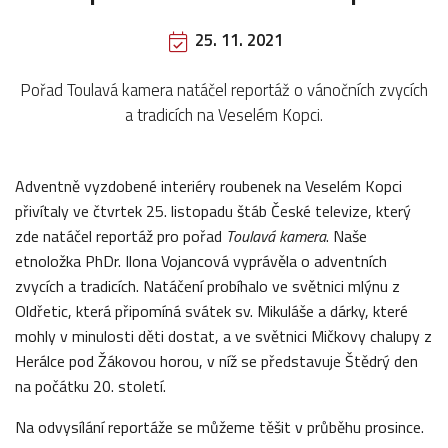
25. 11. 2021
Pořad Toulavá kamera natáčel reportáž o vánočních zvycích
a tradicích na Veselém Kopci.
Adventně vyzdobené interiéry roubenek na Veselém Kopci
přivítaly ve čtvrtek 25. listopadu štáb České televize, který
zde natáčel reportáž pro pořad
Toulavá kamera
. Naše
etnoložka PhDr. Ilona Vojancová vyprávěla o adventních
zvycích a tradicích. Natáčení probíhalo ve světnici mlýnu z
Oldřetic, která připomíná svátek sv. Mikuláše a dárky, které
mohly v minulosti děti dostat, a ve světnici Mičkovy chalupy z
Herálce pod Žákovou horou, v níž se představuje Štědrý den
na počátku 20. století.
Na odvysílání reportáže se můžeme těšit v průběhu prosince.