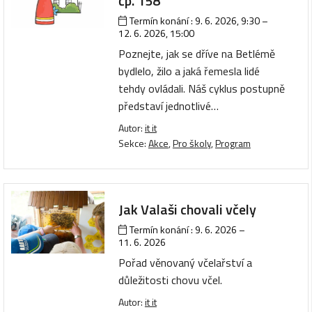
čp. 158
Termín konání :
9. 6. 2026, 9:30
–
12. 6. 2026, 15:00
Poznejte, jak se dříve na Betlémě
bydlelo, žilo a jaká řemesla lidé
tehdy ovládali. Náš cyklus postupně
představí jednotlivé…
Autor:
it it
Sekce:
Akce
,
Pro školy
,
Program
Jak Valaši chovali včely
Termín konání :
9. 6. 2026
–
11. 6. 2026
Pořad věnovaný včelařství a
důležitosti chovu včel.
Autor:
it it