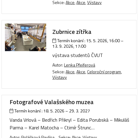
Sekce:
Akce
,
Akce
,
Výstavy
Zubrnice zítřka
Termín konání :
15. 5. 2026, 16:00
–
13. 9. 2026, 17:00
výstava studentů ČVUT
Autor:
Lenka Pfeiferová
Sekce:
Akce
,
Akce
,
Celoroční program
,
Výstavy
Fotografové Valašského muzea
Termín konání :
18. 5. 2026
–
29. 3. 2027
Vanda Vrlová – Bedřich Přikryl – Edita Porubská – Mikuláš
Parma – Karel Matocha – Ctimír Štrunc…
Autor:
Polášková Pavlína
Sekce:
Akce
,
Výstavy