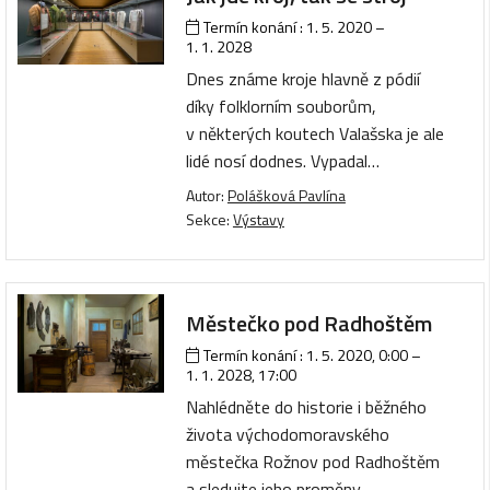
Termín konání :
1. 5. 2020
–
1. 1. 2028
Dnes známe kroje hlavně z pódií
díky folklorním souborům,
v některých koutech Valašska je ale
lidé nosí dodnes. Vypadal…
Autor:
Polášková Pavlína
Sekce:
Výstavy
Městečko pod Radhoštěm
Termín konání :
1. 5. 2020, 0:00
–
1. 1. 2028, 17:00
Nahlédněte do historie i běžného
života východomoravského
městečka Rožnov pod Radhoštěm
a sledujte jeho proměny…