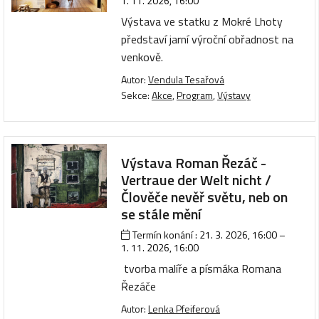
1. 11. 2026, 16:00
Výstava ve statku z Mokré Lhoty
představí jarní výroční obřadnost na
venkově.
Autor:
Vendula Tesařová
Sekce:
Akce
,
Program
,
Výstavy
Výstava Roman Řezáč -
Vertraue der Welt nicht /
Člověče nevěř světu, neb on
se stále mění
Termín konání :
21. 3. 2026, 16:00
–
1. 11. 2026, 16:00
tvorba malíře a písmáka Romana
Řezáče
Autor:
Lenka Pfeiferová