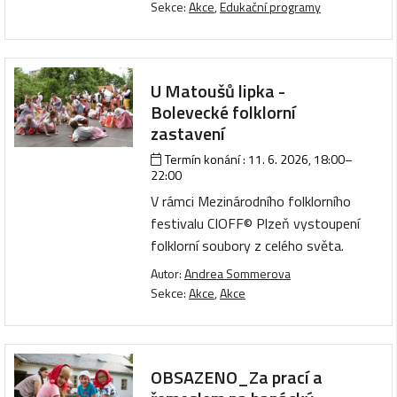
Sekce:
Akce
,
Edukační programy
U Matoušů lipka -
Bolevecké folklorní
zastavení
Termín konání :
11. 6. 2026, 18:00
–
22:00
V rámci Mezinárodního folklorního
festivalu CIOFF© Plzeň vystoupení
folklorní soubory z celého světa.
Autor:
Andrea Sommerova
Sekce:
Akce
,
Akce
OBSAZENO_Za prací a