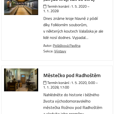
Termín konání :
1. 5. 2020
–
1. 1. 2028
Dnes známe kroje hlavně z pódií
díky folklorním souborům,
v některých koutech Valašska je ale
lidé nosí dodnes. Vypadal…
Autor:
Polášková Pavlína
Sekce:
Výstavy
Městečko pod Radhoštěm
Termín konání :
1. 5. 2020, 0:00
–
1. 1. 2028, 17:00
Nahlédněte do historie i běžného
života východomoravského
městečka Rožnov pod Radhoštěm
a sledujte jeho proměny…