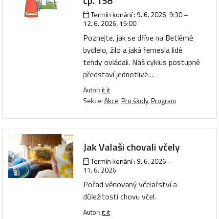
čp. 158
Termín konání :
9. 6. 2026, 9:30
–
12. 6. 2026, 15:00
Poznejte, jak se dříve na Betlémě
bydlelo, žilo a jaká řemesla lidé
tehdy ovládali. Náš cyklus postupně
představí jednotlivé…
Autor:
it it
Sekce:
Akce
,
Pro školy
,
Program
Jak Valaši chovali včely
Termín konání :
9. 6. 2026
–
11. 6. 2026
Pořad věnovaný včelařství a
důležitosti chovu včel.
Autor:
it it