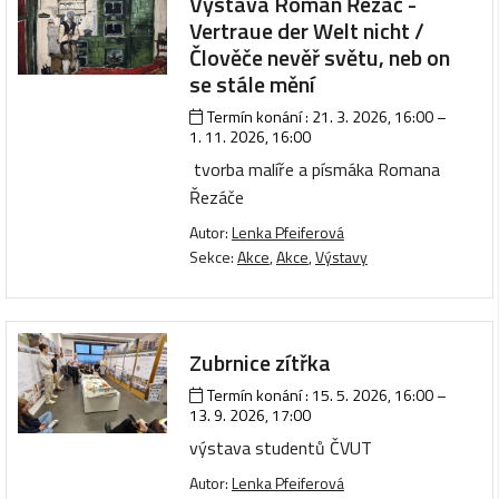
Výstava Roman Řezáč -
Vertraue der Welt nicht /
Člověče nevěř světu, neb on
se stále mění
Termín konání :
21. 3. 2026, 16:00
–
1. 11. 2026, 16:00
tvorba malíře a písmáka Romana
Řezáče
Autor:
Lenka Pfeiferová
Sekce:
Akce
,
Akce
,
Výstavy
Zubrnice zítřka
Termín konání :
15. 5. 2026, 16:00
–
13. 9. 2026, 17:00
výstava studentů ČVUT
Autor:
Lenka Pfeiferová