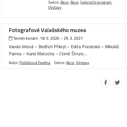
Sekce:
Akce
,
Akce
,
Celoroční program
,
Výstavy
Fotografové Valašského muzea
Termín konání :
18. 5. 2026
–
29. 3. 2027
Vanda Vrlová – Bedřich Přikryl – Edita Porubská – Mikuláš
Parma – Karel Matocha – Ctimír Štrunc…
Autor:
Polášková Pavlína
Sekce:
Akce
,
Výstavy