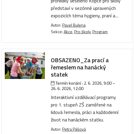
prohlídky Veselého Kopce pro školy
představí v sezónně upravených
expozicích téma hygieny, praní a…
Autor:
Pavel Bulena
Sekce:
Akce
,
Pro školy
,
Program
OBSAZENO_Za prací a
řemeslem na hanácký
statek
Termín konání :
2. 6. 2026, 9:00
–
26. 6. 2026, 12:00
Interaktivní vzdělávací programy
pro 1. stupeň ZŠ zaměřené na
lidová řemesla, práci a každodenní
život na hanáckém statku.
Autor:
Petra Pášová