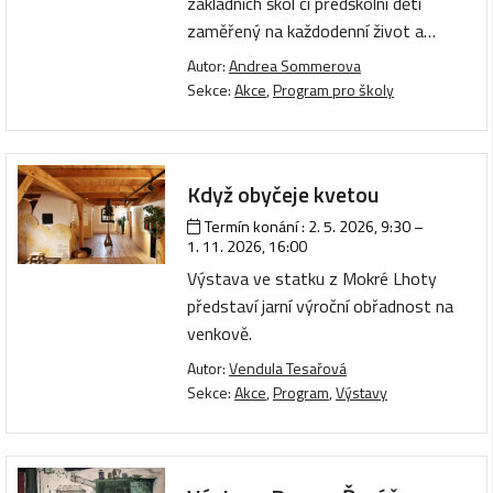
základních škol či předškolní děti
zaměřený na každodenní život a…
Autor:
Andrea Sommerova
Sekce:
Akce
,
Program pro školy
Když obyčeje kvetou
Termín konání :
2. 5. 2026, 9:30
–
1. 11. 2026, 16:00
Výstava ve statku z Mokré Lhoty
představí jarní výroční obřadnost na
venkově.
Autor:
Vendula Tesařová
Sekce:
Akce
,
Program
,
Výstavy