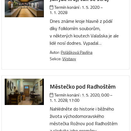
Termín konání :
1. 5. 2020
–
1. 1. 2028
Dnes známe kroje hlavně z pódií
díky folklorním souborům,
v některých koutech Valašska je ale
lidé nosí dodnes. Vypadal…
Autor:
Polášková Pavlína
Sekce:
Výstavy
Městečko pod Radhoštěm
Termín konání :
1. 5. 2020, 0:00
–
1. 1. 2028, 17:00
Nahlédněte do historie i běžného
života východomoravského
městečka Rožnov pod Radhoštěm
a sledujte jeho proměny…