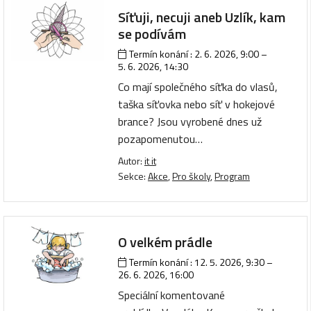
Síťuji, necuji aneb Uzlík, kam
se podívám
Termín konání :
2. 6. 2026, 9:00
–
5. 6. 2026, 14:30
Co mají společného síťka do vlasů,
taška síťovka nebo síť v hokejové
brance? Jsou vyrobené dnes už
pozapomenutou…
Autor:
it it
Sekce:
Akce
,
Pro školy
,
Program
O velkém prádle
Termín konání :
12. 5. 2026, 9:30
–
26. 6. 2026, 16:00
Speciální komentované