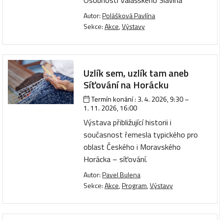
Osobnosti Valašského Slavína
Autor:
Polášková Pavlína
Sekce:
Akce
,
Výstavy
Uzlík sem, uzlík tam aneb
Síťování na Horácku
Termín konání :
3. 4. 2026, 9:30
–
1. 11. 2026, 16:00
Výstava přibližující historii i
současnost řemesla typického pro
oblast Českého i Moravského
Horácka – síťování.
Autor:
Pavel Bulena
Sekce:
Akce
,
Program
,
Výstavy