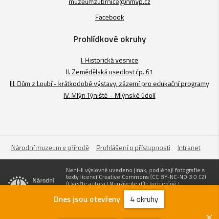
muzeumzubrnice@nmvp.cz
Facebook
Prohlídkové okruhy
I. Historická vesnice
II. Zemědělská usedlost čp. 61
III. Dům z Loubí - krátkodobé výstavy, zázemí pro edukační programy
IV. Mlýn Týniště – Mlýnské údolí
Národní muzeum v přírodě
Prohlášení o přístupnosti
Intranet
Není-li výslovně uvedeno jinak, podléhají fotografie a
texty licenci Creative Commons (CC BY-NC-ND 3.0 CZ)
(Uveďte autora | Neužívejte dílo komerčně |
Nezasahujte do díla). Pro užití obsahuju uvádějte odkaz
na stránky www.nmvp.cz a „zdroj: Národní muzeum v
Dnes jsou otevřeny
4 okruhy
přírodě“
Zřizovatel
Vytvořil