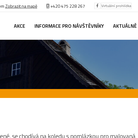
bem
Zobrazit na mapě
+420 475 228 267
Virtuální prohlídka
AKCE
INFORMACE PRO NÁVŠTĚVNÍKY
AKTUÁLNĚ
rvené, se chodívá na koledu s pomlázkou pro malovaná