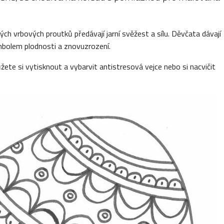
h vrbových proutků předávají jarní svěžest a sílu. Děvčata dávají
ymbolem plodnosti a znovuzrození.
žete si vytisknout a vybarvit antistresová vejce nebo si nacvičit