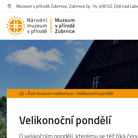
Muzeum v přírodě Zubrnice, Zubrnice čp. 74, 400 02, Ústí nad La
Živé muzeum velikonoce
Velikonoční pondělí
Velikonoční pondělí
O velikočním pondělí, kterému se též říká če