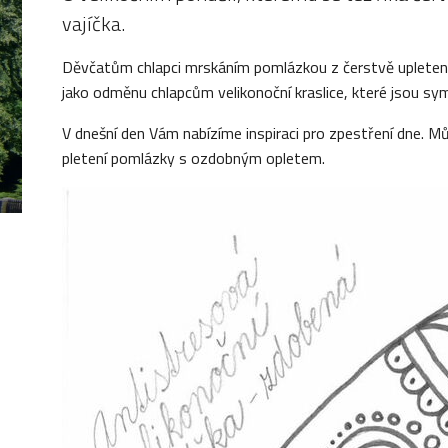
vajíčka.
Děvčatům chlapci mrskáním pomlázkou z čerstvě upletenýc
jako odměnu chlapcům velikonoční kraslice, které jsou s
V dnešní den Vám nabízíme inspiraci pro zpestření dne. Mů
pletení pomlázky s ozdobným opletem.