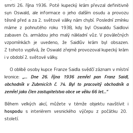
smrti 26. října 1936. Poté kupecký krám převzal definitivně
syn Oswald, ale informace o jeho dalším osudu a provozu
těsně před a za 2. světové války nám chybí. Poslední zmínku
máme z pohnutého roku 1938, kdy byl Oswaldu Saidlovi
zabaven čs. armádou jeho malý nákladní vůz. V poválečných
vzpomínkách je uvedeno, že Saidlův krám byl obsazen.
Z tohoto vyplívá, že Oswald zřejmě provozoval kupecký krám
i v období 2. světové války.
O oblibě osoby kupce Franze Saidla svědčí záznam v místní
kronice:
„… Dne 26. října 1936 zemřel pan Franz Saidl,
obchodník v Zubrnicích č. 74. Byl to pracovitý obchodník a
zemřel jako člen zastupitelstva obce ve věku 66 let…“
Během velkých akcí, můžete v témže objektu navštívit i
hospodu
s interiérem vesnického výčepu z počátku 20.
století.