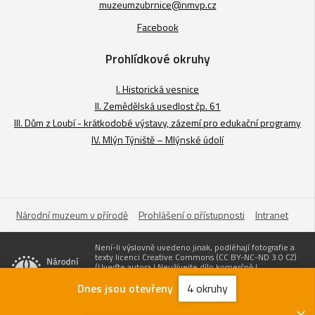
muzeumzubrnice@nmvp.cz
Facebook
Prohlídkové okruhy
I. Historická vesnice
II. Zemědělská usedlost čp. 61
III. Dům z Loubí - krátkodobé výstavy, zázemí pro edukační programy
IV. Mlýn Týniště – Mlýnské údolí
Národní muzeum v přírodě
Prohlášení o přístupnosti
Intranet
Není-li výslovně uvedeno jinak, podléhají fotografie a
texty licenci Creative Commons (CC BY-NC-ND 3.0 CZ)
(Uveďte autora | Neužívejte dílo komerčně |
Nezasahujte do díla). Pro užití obsahuju uvádějte odkaz
na stránky www.nmvp.cz a „zdroj: Národní muzeum v
Dnes jsou otevřeny
4 okruhy
přírodě“