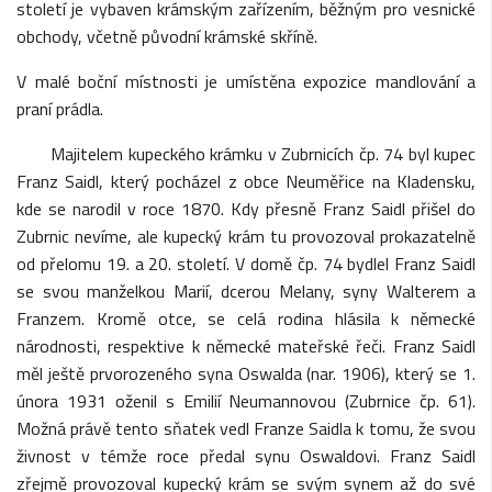
století je vybaven krámským zařízením, běžným pro vesnické
obchody, včetně původní krámské skříně.
V malé boční místnosti je umístěna expozice mandlování a
praní prádla.
Majitelem kupeckého krámku v Zubrnicích čp. 74 byl kupec
Franz Saidl, který pocházel z obce Neuměřice na Kladensku,
kde se narodil v roce 1870. Kdy přesně Franz Saidl přišel do
Zubrnic nevíme, ale kupecký krám tu provozoval prokazatelně
od přelomu 19. a 20. století. V domě čp. 74 bydlel Franz Saidl
se svou manželkou Marií, dcerou Melany, syny Walterem a
Franzem. Kromě otce, se celá rodina hlásila k německé
národnosti, respektive k německé mateřské řeči. Franz Saidl
měl ještě prvorozeného syna Oswalda (nar. 1906), který se 1.
února 1931 oženil s Emilií Neumannovou (Zubrnice čp. 61).
Možná právě tento sňatek vedl Franze Saidla k tomu, že svou
živnost v témže roce předal synu Oswaldovi. Franz Saidl
zřejmě provozoval kupecký krám se svým synem až do své