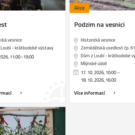
Akce
est
Podzim na vesnici
ická vesnice
Historická vesnice
Loubí - krátkodobé výstavy
Zemědělská usedlost čp. 6
Dům z Loubí - krátkodobé v
2026, 11:00
–
19:00
Mlýnské údolí
17. 10. 2026, 10:00
–
18. 10. 2026, 16:00
ormací
Více informací