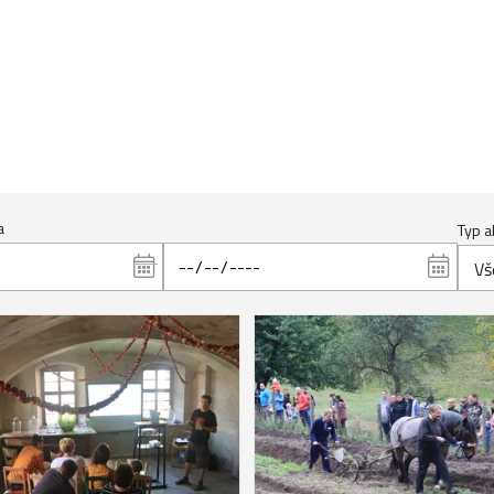
a
Typ a
Vš