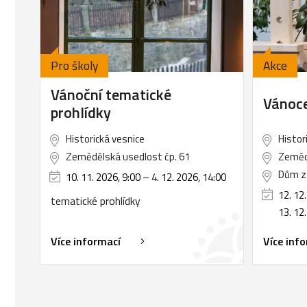
Pro školy
Akce
Vánoční tematické
Vánoce
prohlídky
Historická vesnice
Histor
Zemědělská usedlost čp. 61
Zemědě
Dům z 
10. 11. 2026, 9:00
–
4. 12. 2026, 14:00
12. 12
tematické prohlídky
13. 12
Více informací
Více inf