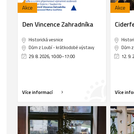
Akce
Akce
Den Vincence Zahradníka
Ciderf
Historická vesnice
Histor
Dům z Loubí - krátkodobé výstavy
Dům z 
29. 8. 2026, 10:00
–
17:00
12. 9. 
Více informací
Více inf