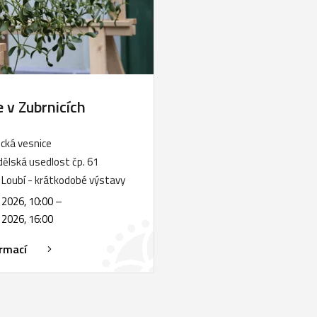
 v Zubrnicích
ická vesnice
lská usedlost čp. 61
Loubí - krátkodobé výstavy
. 2026, 10:00
–
. 2026, 16:00
ormací