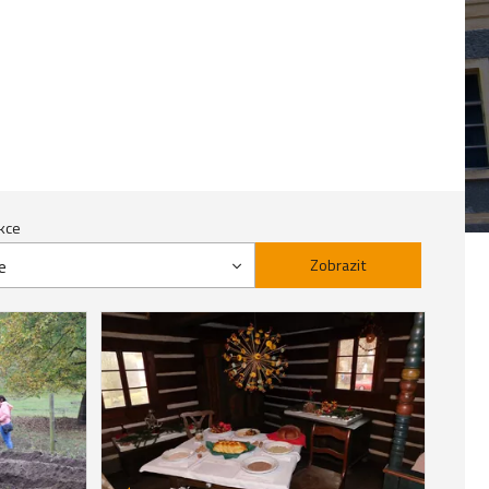
kce
e
Zobrazit