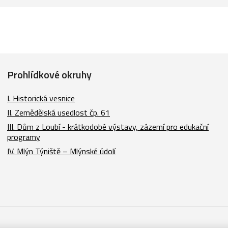
Prohlídkové okruhy
I. Historická vesnice
II. Zemědělská usedlost čp. 61
III. Dům z Loubí - krátkodobé výstavy, zázemí pro edukační
programy
IV. Mlýn Týniště – Mlýnské údolí