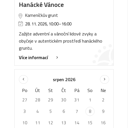
Hanácké Vánoce
Kameníčkův grunt
28. 11. 2026, 10:00
–
16:00
Zažijte adventní a vánoční lidové zvyky a
obyčeje v autentickém prostředí hanáckého
gruntu.
Více informací
srpen 2026
Po
Út
St
Čt
Pá
So
Ne
27
28
29
30
31
1
2
3
4
5
6
7
8
9
10
11
12
13
14
15
16