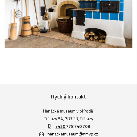
Rychlý kontakt
Hanácké muzeum v přírodě
Příkazy 54, 783 33, Příkazy
+420
778 740 708
hanackemuzeum@nmvp.cz