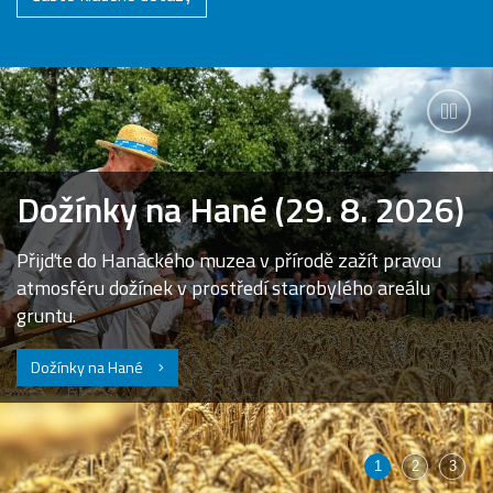
Zasta
anima
Dožínky na Hané (29. 8. 2026)
Přijďte do Hanáckého muzea v přírodě zažít pravou
atmosféru dožínek v prostředí starobylého areálu
gruntu.
Dožínky na Hané
1
2
3