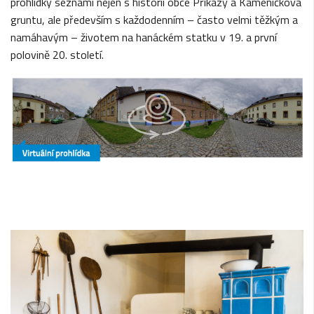
prohlídky seznámí nejen s historií obce Příkazy a Kameníčkova
gruntu, ale především s každodenním – často velmi těžkým a
namáhavým – životem na hanáckém statku v 19. a první
polovině 20. století.