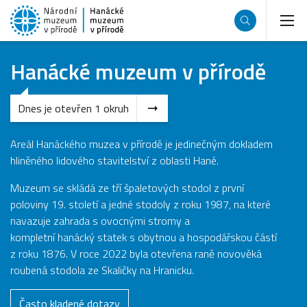
Hanácké muzeum v přírodě
Dnes je otevřen 1 okruh
Areál Hanáckého muzea v přírodě je jedinečným dokladem
hliněného lidového stavitelství z oblasti Hané.
Muzeum se skládá ze tří špaletových stodol z první
poloviny 19. století a jedné stodoly z roku 1987, na které
navazuje zahrada s ovocnými stromy a
kompletní hanácký statek s obytnou a hospodářskou částí
z roku 1876. V roce 2022 byla otevřena raně novověká
roubená stodola ze Skaličky na Hranicku.
Často kladené dotazy