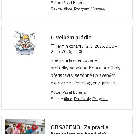
Autor:
Pavel Bulena
Sekce:
Akce
,
Program
,
Výstavy
O velkém prádle
Termín konání :
12. 5. 2026, 9:30
–
26. 6. 2026, 16:00
Speciální komentované
prohlídky Veselého Kopce pro školy
představí v sezónně upravených
expozicích téma hygieny, praní a…
Autor:
Pavel Bulena
Sekce:
Akce
,
Pro školy
,
Program
OBSAZENO_Za prací a