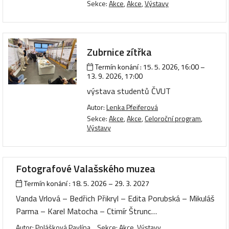
Sekce:
Akce
,
Akce
,
Výstavy
Zubrnice zítřka
Termín konání :
15. 5. 2026, 16:00
–
13. 9. 2026, 17:00
výstava studentů ČVUT
Autor:
Lenka Pfeiferová
Sekce:
Akce
,
Akce
,
Celoroční program
,
Výstavy
Fotografové Valašského muzea
Termín konání :
18. 5. 2026
–
29. 3. 2027
Vanda Vrlová – Bedřich Přikryl – Edita Porubská – Mikuláš
Parma – Karel Matocha – Ctimír Štrunc…
Autor:
Polášková Pavlína
Sekce:
Akce
,
Výstavy