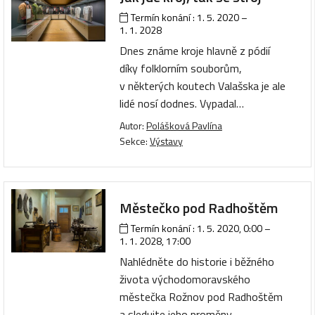
Termín konání :
1. 5. 2020
–
1. 1. 2028
Dnes známe kroje hlavně z pódií
díky folklorním souborům,
v některých koutech Valašska je ale
lidé nosí dodnes. Vypadal…
Autor:
Polášková Pavlína
Sekce:
Výstavy
Městečko pod Radhoštěm
Termín konání :
1. 5. 2020, 0:00
–
1. 1. 2028, 17:00
Nahlédněte do historie i běžného
života východomoravského
městečka Rožnov pod Radhoštěm
a sledujte jeho proměny…