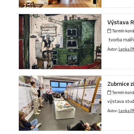
Výstava Ro
Termín konán
tvorba malí
Autor:
Lenka Pf
Zubrnice z
Termín konán
výstava stu
Autor:
Lenka Pf