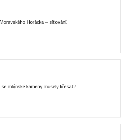
 i Moravského Horácka – síťování.
oč se mlýnské kameny musely křesat?