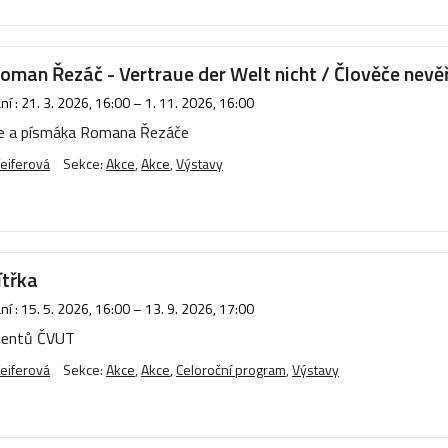
man Řezáč - Vertraue der Welt nicht / Člověče nevěř
í :
21. 3. 2026, 16:00
–
1. 11. 2026, 16:00
ře a písmáka Romana Řezáče
eiferová
Sekce:
Akce
,
Akce
,
Výstavy
ítřka
í :
15. 5. 2026, 16:00
–
13. 9. 2026, 17:00
dentů ČVUT
eiferová
Sekce:
Akce
,
Akce
,
Celoroční program
,
Výstavy