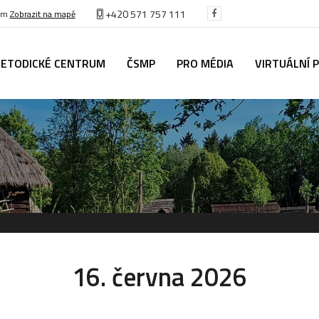
+420 571 757 111
těm
Zobrazit na mapě
ETODICKÉ CENTRUM
ČSMP
PRO MÉDIA
VIRTUÁLNÍ 
16. června 2026