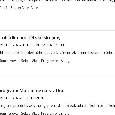
ášová
Sekce:
Akce
,
Akce
prohlídka pro dětské skupiny
í :
1. 1. 2026, 10:00
–
31. 12. 2026, 15:00
hlídka selského obytného stavení, včetně zkrácené historie celého
 Sommerova
Sekce:
Akce
,
Program pro školy
program: Malujeme na statku
í :
1. 1. 2026
–
31. 12. 2026
program pro dětské skupiny, první stupeň základních škol či předšk
 Sommerova
Sekce:
Akce
,
Program pro školy