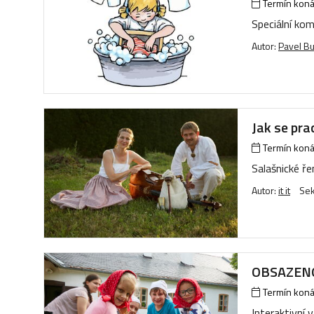
Termín konán
Speciální ko
Autor:
Pavel B
Jak se pra
Termín konán
Salašnické ř
Autor:
it it
Se
OBSAZENO_
Termín konán
Interaktivní