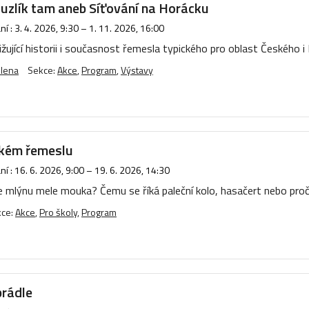
 uzlík tam aneb Síťování na Horácku
í :
3. 4. 2026, 9:30
–
1. 11. 2026, 16:00
ižující historii i současnost řemesla typického pro oblast Českého
ulena
Sekce:
Akce
,
Program
,
Výstavy
kém řemeslu
í :
16. 6. 2026, 9:00
–
19. 6. 2026, 14:30
 ve mlýnu mele mouka? Čemu se říká paleční kolo, hasačert nebo pr
kce:
Akce
,
Pro školy
,
Program
prádle