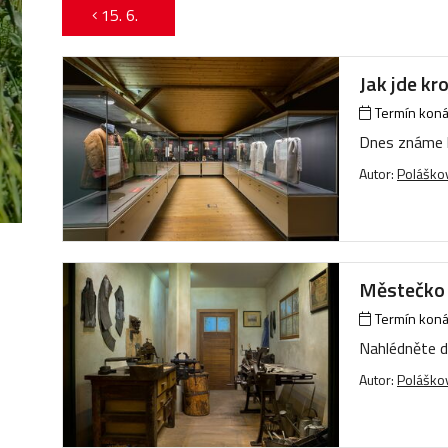
15. 6.
Jak jde kro
Termín konán
Dnes známe kr
Autor:
Poláškov
Městečko
Termín konán
Nahlédněte d
Autor:
Poláškov