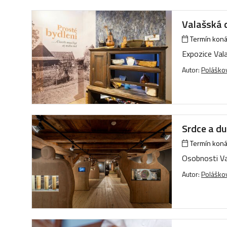
Valašská d
Termín konán
Expozice Vala
Autor:
Poláškov
Srdce a d
Termín konán
Osobnosti Va
Autor:
Poláškov