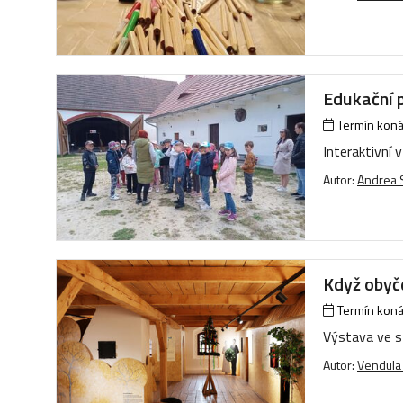
Edukační 
Termín konán
Interaktivní 
Autor:
Andrea
Když obyč
Termín konán
Výstava ve s
Autor:
Vendula