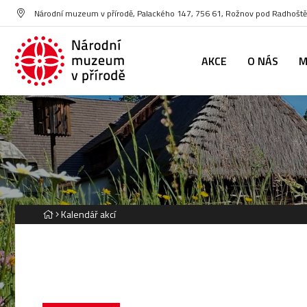
Národní muzeum v přírodě, Palackého 147, 756 61, Rožnov pod Radhoš
AKCE
O NÁS
M
Kalendář akcí