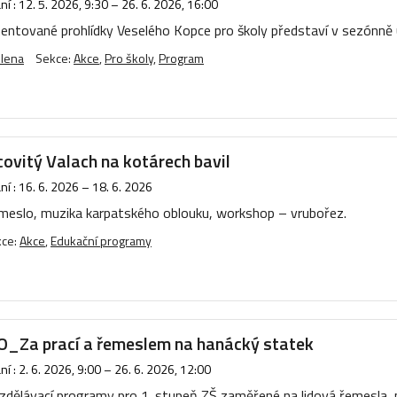
í :
12. 5. 2026, 9:30
–
26. 6. 2026, 16:00
mentované prohlídky Veselého Kopce pro školy představí v sezónně 
ulena
Sekce:
Akce
,
Pro školy
,
Program
covitý Valach na kotárech bavil
í :
16. 6. 2026
–
18. 6. 2026
emeslo, muzika karpatského oblouku, workshop – vrubořez.
kce:
Akce
,
Edukační programy
Za prací a řemeslem na hanácký statek
í :
2. 6. 2026, 9:00
–
26. 6. 2026, 12:00
 vzdělávací programy pro 1. stupeň ZŠ zaměřené na lidová řemesla, 