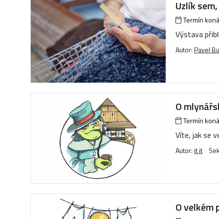
Uzlík sem,
Termín konán
Výstava přibl
Autor:
Pavel B
O mlynářs
Termín konán
Víte, jak se
Autor:
it it
Se
O velkém 