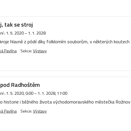
j, tak se stroj
í :
1. 5. 2020
–
1. 1. 2028
oje hlavně z pódií díky folklorním souborům, v některých koutech V
á Pavlína
Sekce:
Výstavy
 pod Radhoštěm
í :
1. 5. 2020, 0:00
–
1. 1. 2028, 17:00
o historie i běžného života východomoravského městečka Rožnov
á Pavlína
Sekce:
Výstavy