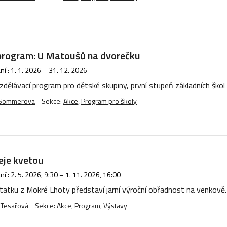
program: U Matoušů na dvorečku
í :
1. 1. 2026
–
31. 12. 2026
vzdělávací program pro dětské skupiny, první stupeň základních škol
 Sommerova
Sekce:
Akce
,
Program pro školy
eje kvetou
í :
2. 5. 2026, 9:30
–
1. 11. 2026, 16:00
tatku z Mokré Lhoty představí jarní výroční obřadnost na venkově.
 Tesařová
Sekce:
Akce
,
Program
,
Výstavy