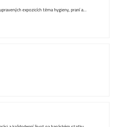
upravených expozicích téma hygieny, praní a…
práci a každodenní život na hanáckém statku.