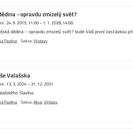
ědina - opravdu zmizelý svět?
í :
24. 9. 2019, 11:00
–
1. 1. 2028, 14:00
šská dědina – opravdu zmizelý svět? bude Vaší první zastávkou při 
á Pavlína
Sekce:
Výstavy
uše Valašska
í :
13. 3. 2024
–
31. 12. 2031
lašského Slavína
á Pavlína
Sekce:
Akce
,
Výstavy