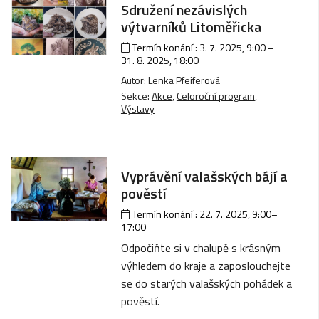
Sdružení nezávislých
výtvarníků Litoměřicka
Termín konání :
3. 7. 2025, 9:00
–
31. 8. 2025, 18:00
Autor:
Lenka Pfeiferová
Sekce:
Akce
,
Celoroční program
,
Výstavy
Vyprávění valašských bájí a
pověstí
Termín konání :
22. 7. 2025, 9:00
–
17:00
Odpočiňte si v chalupě s krásným
výhledem do kraje a zaposlouchejte
se do starých valašských pohádek a
pověstí.