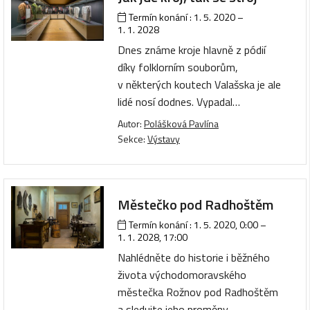
Termín konání :
1. 5. 2020
–
1. 1. 2028
Dnes známe kroje hlavně z pódií
díky folklorním souborům,
v některých koutech Valašska je ale
lidé nosí dodnes. Vypadal…
Autor:
Polášková Pavlína
Sekce:
Výstavy
Městečko pod Radhoštěm
Termín konání :
1. 5. 2020, 0:00
–
1. 1. 2028, 17:00
Nahlédněte do historie i běžného
života východomoravského
městečka Rožnov pod Radhoštěm
a sledujte jeho proměny…