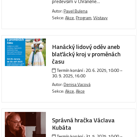
především v Chráněné…
Autor:
Pavel Bulena
Sekce:
Akce
,
Program
,
Výstavy
Hanácký lidový oděv aneb
blaťácký kroj v proměnách
času
Termín konání :
20. 6. 2025, 10:00
–
30. 9. 2025, 16:00
Autor:
Denisa Vacová
Sekce:
Akce
,
Akce
Správná hračka Václava
Kubáta
Termín konání :
31. 5. 2025, 10:00
–