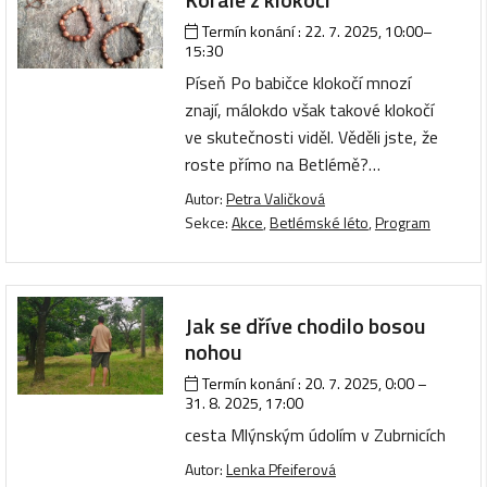
Termín konání :
22. 7. 2025, 10:00
–
15:30
Píseň Po babičce klokočí mnozí
znají, málokdo však takové klokočí
ve skutečnosti viděl. Věděli jste, že
roste přímo na Betlémě?…
Autor:
Petra Valičková
Sekce:
Akce
,
Betlémské léto
,
Program
Jak se dříve chodilo bosou
nohou
Termín konání :
20. 7. 2025, 0:00
–
31. 8. 2025, 17:00
cesta Mlýnským údolím v Zubrnicích
Autor:
Lenka Pfeiferová