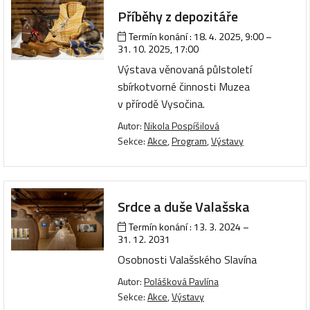
Příběhy z depozitáře
Termín konání :
18. 4. 2025, 9:00
–
31. 10. 2025, 17:00
Výstava věnovaná půlstoletí
sbírkotvorné činnosti Muzea
v přírodě Vysočina.
Autor:
Nikola Pospíšilová
Sekce:
Akce
,
Program
,
Výstavy
Srdce a duše Valašska
Termín konání :
13. 3. 2024
–
31. 12. 2031
Osobnosti Valašského Slavína
Autor:
Polášková Pavlína
Sekce:
Akce
,
Výstavy