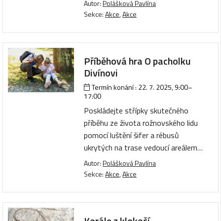
Autor:
Polášková Pavlína
Sekce:
Akce
,
Akce
Příběhová hra O pacholku
Divínovi
Termín konání :
22. 7. 2025, 9:00
–
17:00
Poskládejte střípky skutečného
příběhu ze života rožnovského lidu
pomocí luštění šifer a rébusů
ukrytých na trase vedoucí areálem…
Autor:
Polášková Pavlína
Sekce:
Akce
,
Akce
Korále z klokočí