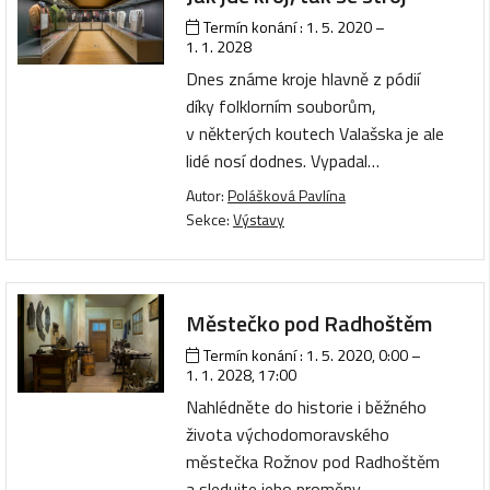
Termín konání :
1. 5. 2020
–
1. 1. 2028
Dnes známe kroje hlavně z pódií
díky folklorním souborům,
v některých koutech Valašska je ale
lidé nosí dodnes. Vypadal…
Autor:
Polášková Pavlína
Sekce:
Výstavy
Městečko pod Radhoštěm
Termín konání :
1. 5. 2020, 0:00
–
1. 1. 2028, 17:00
Nahlédněte do historie i běžného
života východomoravského
městečka Rožnov pod Radhoštěm
a sledujte jeho proměny…