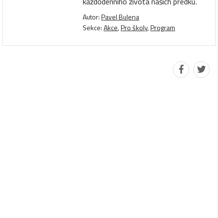
každodenního života našich předků.
Autor:
Pavel Bulena
Sekce:
Akce
,
Pro školy
,
Program