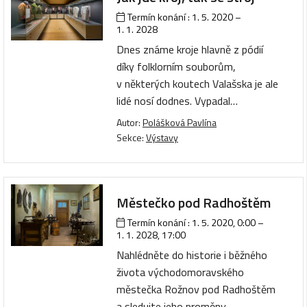
Termín konání :
1. 5. 2020
–
1. 1. 2028
Dnes známe kroje hlavně z pódií
díky folklorním souborům,
v některých koutech Valašska je ale
lidé nosí dodnes. Vypadal…
Autor:
Polášková Pavlína
Sekce:
Výstavy
Městečko pod Radhoštěm
Termín konání :
1. 5. 2020, 0:00
–
1. 1. 2028, 17:00
Nahlédněte do historie i běžného
života východomoravského
městečka Rožnov pod Radhoštěm
a sledujte jeho proměny…