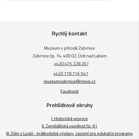
Rychlý kontakt
Muzeum v přírodě Zubrnice
Zubrnice čp. 74, 400 02, Ústí nad Labem
+420 475 228 267
+420 778 716 547
muzeumzubrnice@nmvp.cz
Facebook
Prohlídkové okruhy
I. Historická vesnice
II. Zemědělská usedlost čp. 61
III. Dům z Loubí - krátkodobé výstavy, zázemí pro edukační programy