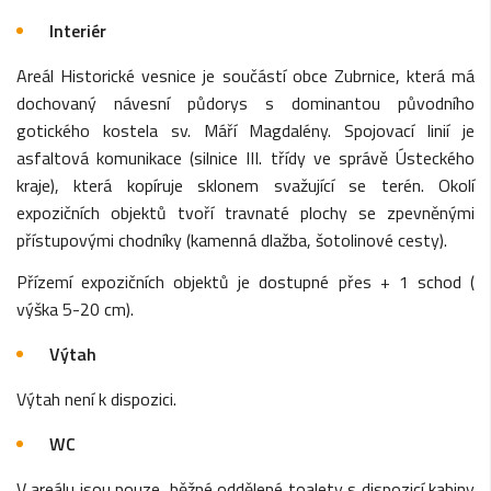
Interiér
Areál Historické vesnice je součástí obce Zubrnice, která má
dochovaný návesní půdorys s dominantou původního
gotického kostela sv. Máří Magdalény. Spojovací linií je
asfaltová komunikace (silnice III. třídy ve správě Ústeckého
kraje), která kopíruje sklonem svažující se terén. Okolí
expozičních objektů tvoří travnaté plochy se zpevněnými
přístupovými chodníky (kamenná dlažba, šotolinové cesty).
Přízemí expozičních objektů je dostupné přes + 1 schod (
výška 5-20 cm).
Výtah
Výtah není k dispozici.
WC
V areálu jsou pouze běžné oddělené toalety s dispozicí kabiny