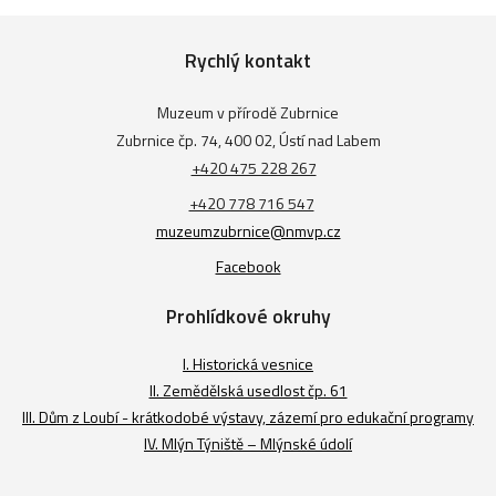
Rychlý kontakt
Muzeum v přírodě Zubrnice
Zubrnice čp. 74, 400 02, Ústí nad Labem
+420 475 228 267
+420 778 716 547
muzeumzubrnice@nmvp.cz
Facebook
Prohlídkové okruhy
I. Historická vesnice
II. Zemědělská usedlost čp. 61
III. Dům z Loubí - krátkodobé výstavy, zázemí pro edukační programy
IV. Mlýn Týniště – Mlýnské údolí