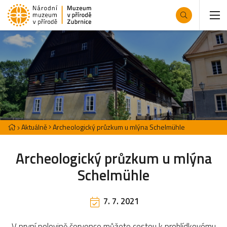
Aktuálně
Archeologický průzkum u mlýna Schelmühle
Archeologický průzkum u mlýna
Schelmühle
7. 7. 2021
V první polovině července můžete cestou k prohlídkovému