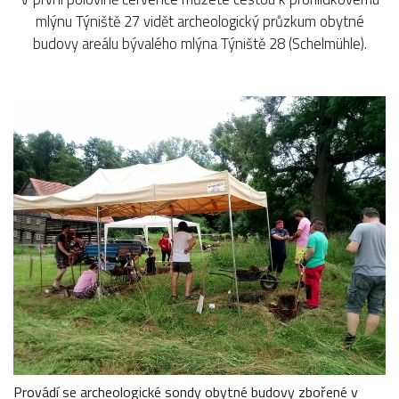
mlýnu Týniště 27 vidět archeologický průzkum obytné
budovy areálu bývalého mlýna Týniště 28 (Schelmühle).
Provádí se archeologické sondy obytné budovy zbořené v