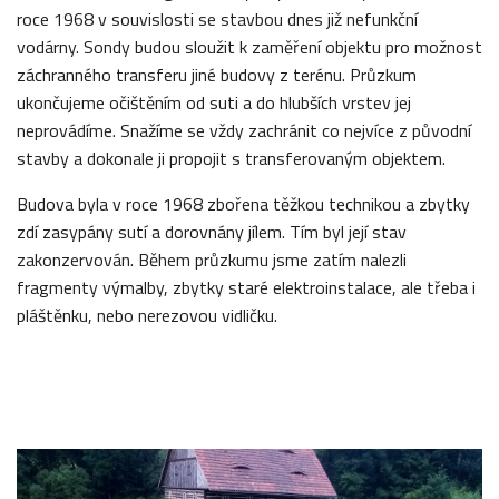
roce 1968 v souvislosti se stavbou dnes již nefunkční
vodárny. Sondy budou sloužit k zaměření objektu pro možnost
záchranného transferu jiné budovy z terénu. Průzkum
ukončujeme očištěním od suti a do hlubších vrstev jej
neprovádíme. Snažíme se vždy zachránit co nejvíce z původní
stavby a dokonale ji propojit s transferovaným objektem.
Budova byla v roce 1968 zbořena těžkou technikou a zbytky
zdí zasypány sutí a dorovnány jílem. Tím byl její stav
zakonzervován. Během průzkumu jsme zatím nalezli
fragmenty výmalby, zbytky staré elektroinstalace, ale třeba i
pláštěnku, nebo nerezovou vidličku.