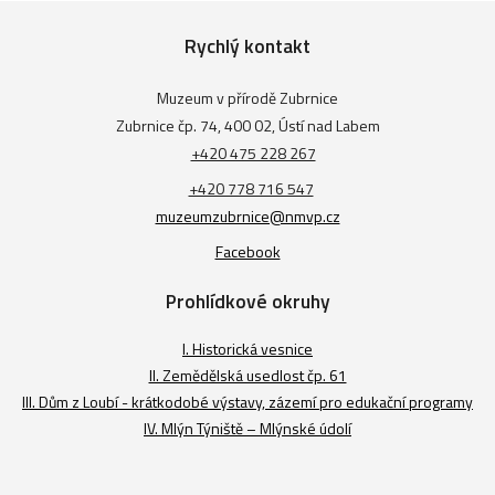
Rychlý kontakt
Muzeum v přírodě Zubrnice
Zubrnice čp. 74, 400 02, Ústí nad Labem
+420 475 228 267
+420 778 716 547
muzeumzubrnice@nmvp.cz
Facebook
Prohlídkové okruhy
I. Historická vesnice
II. Zemědělská usedlost čp. 61
III. Dům z Loubí - krátkodobé výstavy, zázemí pro edukační programy
IV. Mlýn Týniště – Mlýnské údolí