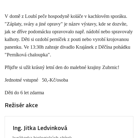
V domě z Loubí peče hospodyně koláče v kachlovém sporáku.
"Záplaty, sváry a jiné opravy" je název výstavy, kde se dozvíte,
jak se dříve podomácku opravovalo např. nádobí nebo spravovaly
kalhoty. Děti si ozdobí perníček z pouti nebo vyrobí krojovanou
panenku. Ve 13:30h zahraje divadlo Krajánek z Děčína pohádku
"Perníková chaloupka".
Přijďte si užít krásný letní den do malebné krajiny Zubrnic!
Jednotné vstupné 50,-Kč/osoba
Děti do 6 let zdarma
Režisér akce
Ing. Jitka Ledvinková
kurátorka biologických sbírek