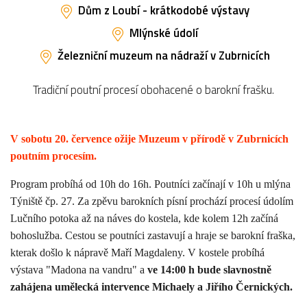
Dům z Loubí - krátkodobé výstavy
Mlýnské údolí
Železniční muzeum na nádraží v Zubrnicích
Tradiční poutní procesí obohacené o barokní frašku.
V sobotu 20. července ožije Muzeum v přírodě v Zubrnicích
poutním procesím.
Program probíhá od 10h do 16h. Poutníci začínají v 10h u mlýna
Týniště čp. 27. Za zpěvu barokních písní prochází procesí údolím
Lučního potoka až na náves do kostela, kde kolem 12h začíná
bohoslužba. Cestou se poutníci zastavují a hraje se barokní fraška,
kterak došlo k nápravě Maří Magdaleny. V kostele probíhá
výstava "Madona na vandru" a
ve 14:00 h bude slavnostně
zahájena umělecká intervence Michaely a Jiřího Černických.