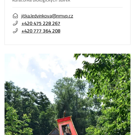
jitka.ledvinkova@nmvp.cz
+420 475 228 267
+420 777 364 208