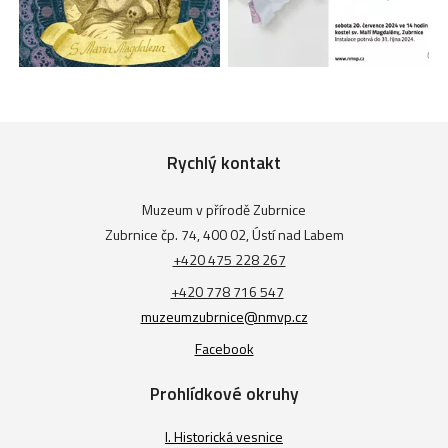
Rychlý kontakt
Muzeum v přírodě Zubrnice
Zubrnice čp. 74, 400 02, Ústí nad Labem
+420 475 228 267
+420 778 716 547
muzeumzubrnice@nmvp.cz
Facebook
Prohlídkové okruhy
I. Historická vesnice