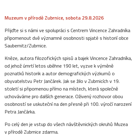
Muzeum v přírodě Zubrnice, sobota 29.8.2026
Přijďte si s námi ve spolupráci s Centrem Vincence Zahradníka
připomenout dvě významné osobnosti spjaté s historií obce
Saubernitz/Zubrnice.
Kněze, autora filozofických spisů a bajek Vincence Zahradníka,
od jehož úmrtí letos uběhne 190 let, vyzve k výměně
poznatků historik a autor demografických výzkumů o
obyvatelstvu Petr Jančárek. Jak se žilo v Zubrnicích v 19.
století si připomenou přímo na místech, která společně
uchováváme pro dalších generace. Oživený rozhovor obou
osobností se uskuteční na den přesně při 100. výročí narození
Petra Jančárka.
Po celý den je vstup do všech návštěvnických okruhů Muzea
v přírodě Zubrnice zdarma.