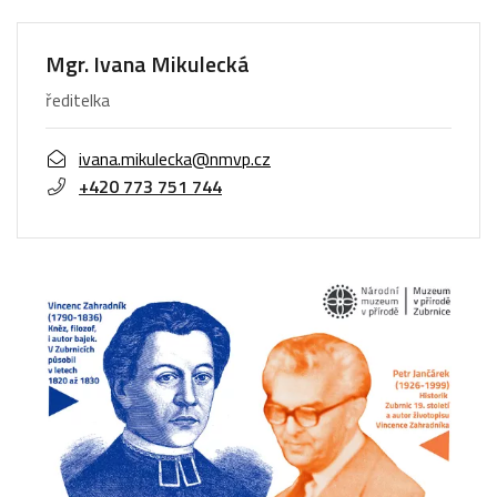
Mgr. Ivana Mikulecká
ředitelka
ivana.mikulecka@nmvp.cz
+420 773 751 744