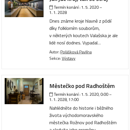
Termín konání :
1. 5. 2020
–
1. 1. 2028
Dnes známe kroje hlavně z pódií
díky folklorním souborům,
v některých koutech Valašska je ale
lidé nosí dodnes. Vypadal…
Autor:
Polášková Pavlína
Sekce:
Výstavy
Městečko pod Radhoštěm
Termín konání :
1. 5. 2020, 0:00
–
1. 1. 2028, 17:00
Nahlédněte do historie i běžného
života východomoravského
městečka Rožnov pod Radhoštěm
a sledujte jeho proměny…