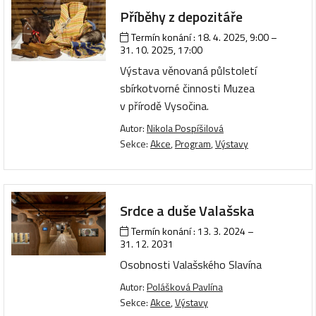
Příběhy z depozitáře
Termín konání :
18. 4. 2025, 9:00
–
31. 10. 2025, 17:00
Výstava věnovaná půlstoletí
sbírkotvorné činnosti Muzea
v přírodě Vysočina.
Autor:
Nikola Pospíšilová
Sekce:
Akce
,
Program
,
Výstavy
Srdce a duše Valašska
Termín konání :
13. 3. 2024
–
31. 12. 2031
Osobnosti Valašského Slavína
Autor:
Polášková Pavlína
Sekce:
Akce
,
Výstavy