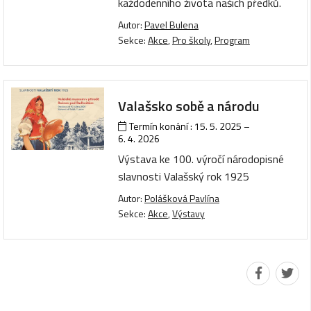
každodenního života našich předků.
Autor:
Pavel Bulena
Sekce:
Akce
,
Pro školy
,
Program
Valašsko sobě a národu
Termín konání :
15. 5. 2025
–
6. 4. 2026
Výstava ke 100. výročí národopisné
slavnosti Valašský rok 1925
Autor:
Polášková Pavlína
Sekce:
Akce
,
Výstavy