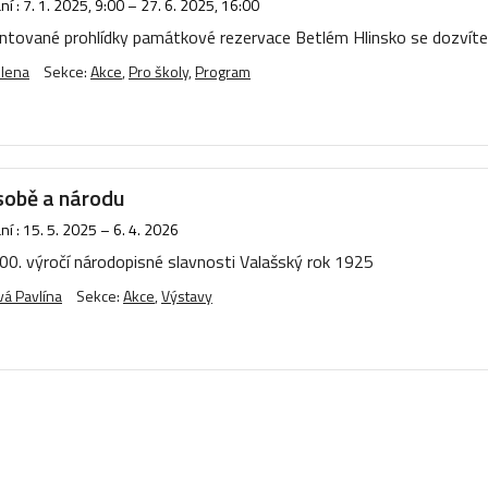
í :
7. 1. 2025, 9:00
–
27. 6. 2025, 16:00
ované prohlídky památkové rezervace Betlém Hlinsko se dozvíte z
ulena
Sekce:
Akce
,
Pro školy
,
Program
sobě a národu
í :
15. 5. 2025
–
6. 4. 2026
00. výročí národopisné slavnosti Valašský rok 1925
á Pavlína
Sekce:
Akce
,
Výstavy