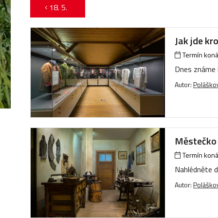
18. 5.
Jak jde kro
Termín konán
Dnes známe kr
Autor:
Poláškov
Městečko
Termín konán
Nahlédněte d
Autor:
Poláškov