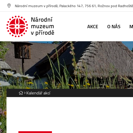
Národní muzeum v přírodě, Palackého 147, 756 61, Rožnov pod Radhoš
AKCE
O NÁS
M
Kalendář akcí