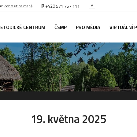
+420 571 757 111
těm
Zobrazit na mapě
ETODICKÉ CENTRUM
ČSMP
PRO MÉDIA
VIRTUÁLNÍ 
19. května 2025