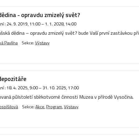
ědina - opravdu zmizelý svět?
í :
24. 9. 2019, 11:00
–
1. 1. 2028, 14:00
šská dědina – opravdu zmizelý svět? bude Vaší první zastávkou při 
á Pavlína
Sekce:
Výstavy
depozitáře
í :
18. 4. 2025, 9:00
–
31. 10. 2025, 17:00
vaná půlstoletí sbírkotvorné činnosti Muzea v přírodě Vysočina.
ospíšilová
Sekce:
Akce
,
Program
,
Výstavy