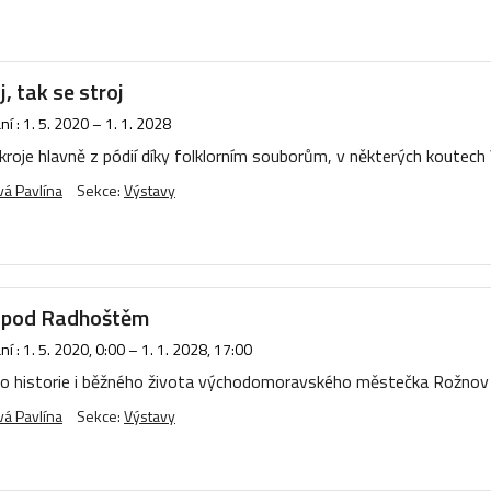
j, tak se stroj
í :
1. 5. 2020
–
1. 1. 2028
oje hlavně z pódií díky folklorním souborům, v některých koutech V
á Pavlína
Sekce:
Výstavy
 pod Radhoštěm
í :
1. 5. 2020, 0:00
–
1. 1. 2028, 17:00
o historie i běžného života východomoravského městečka Rožnov
á Pavlína
Sekce:
Výstavy