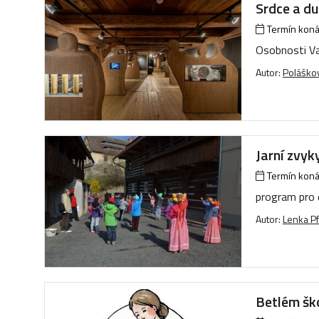
Srdce a d
Termín konán
Osobnosti Va
Autor:
Poláškov
Jarní zvyk
Termín konán
program pro 
Autor:
Lenka Pf
Betlém šk