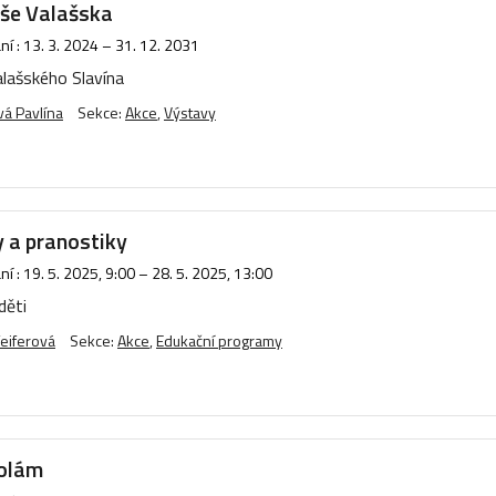
uše Valašska
í :
13. 3. 2024
–
31. 12. 2031
lašského Slavína
á Pavlína
Sekce:
Akce
,
Výstavy
y a pranostiky
í :
19. 5. 2025, 9:00
–
28. 5. 2025, 13:00
děti
eiferová
Sekce:
Akce
,
Edukační programy
olám