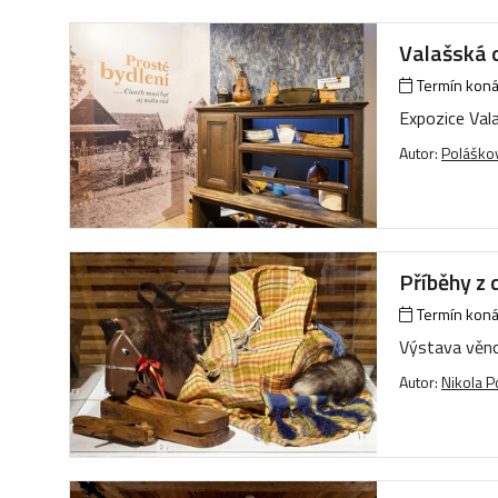
Valašská d
Termín konán
Expozice Vala
Autor:
Poláškov
Příběhy z 
Termín konán
Výstava věno
Autor:
Nikola P