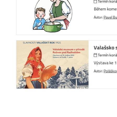
Termín konán
Během koment
Autor:
Pavel B
Valašsko 
Termín konán
Výstava ke 1
Autor:
Poláškov