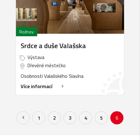
Rožnov
Srdce a duše Valašska
Výstava
Dřevěné městečko
Osobnosti Valašského Slavína
Více informací
1
2
3
4
5
6