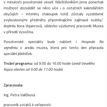
v minulosti posvícenské veselí. Návštěvníkům jsme ponechali
možnost dozvědět se něco více i o ostatních kalendářních
obyčejích – interiéry chaloupek totiž zůstaly vyzdobené
zvykoslovnými předměty připomínajícími zajímavé svátky,“
doplnila Ilona Vojancová, vědecko-výzkumný pracovník Muzea
v přírodě Vysočina.
Posvícenské speciality bude nabízet i
Hospoda Na
vejměnku
v areálu muzea, která pro tento den připravila
speciální jídelníček.
Trvání programu:
od 9.00 do 16.00 hodin (
areál Veselého
Kopce otevřen od 9.00 do 17.00 hodin
)
Zpracovala:
Ing. Petra Valíčková
pracovník vztahů k veřejnosti