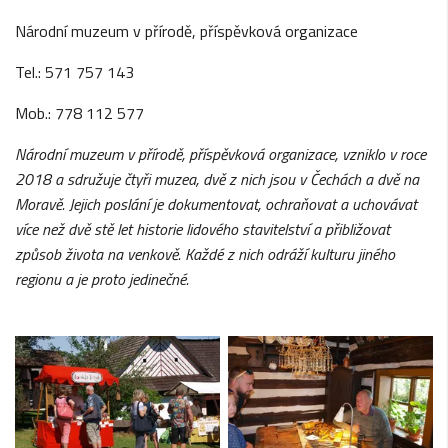
Národní muzeum v přírodě, příspěvková organizace
Tel.: 571 757 143
Mob.: 778 112 577
Národní muzeum v p
ří
rod
ě
, p
ří
sp
ě
vkov
á
organizace, vzniklo v roce
2018 a sdružuje čtyři muzea, dvě z nich jsou v
Čechách a dv
ě
na
Morav
ě
. Jejich poslání je dokumentovat, ochraňovat a uchovávat
více než dvě stě let historie lidového stavitelství a přibližovat
způsob života na venkově. Každé z nich odr
áží
kulturu jin
é
ho
regionu a je proto jedine
č
n
é
.