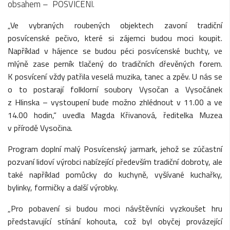
obsahem – POSVÍCENÍ.
„Ve vybraných roubených objektech zavoní tradiční
posvícenské pečivo, které si zájemci budou moci koupit.
Například v hájence se budou péci posvícenské buchty, ve
mlýně zase perník tlačený do tradičních dřevěných forem.
K posvícení vždy patřila veselá muzika, tanec a zpěv. U nás se
o to postarají folklorní soubory Vysočan a Vysočánek
z Hlinska – vystoupení bude možno zhlédnout v 11.00 a ve
14.00 hodin,“ uvedla Magda Křivanová, ředitelka Muzea
v přírodě Vysočina.
Program doplní malý Posvícenský jarmark, jehož se zúčastní
pozvaní lidoví výrobci nabízející především tradiční dobroty, ale
také například pomůcky do kuchyně, vyšívané kuchařky,
bylinky, formičky a další výrobky.
„Pro pobavení si budou moci návštěvníci vyzkoušet hru
představující stínání kohouta, což byl obyčej provázející