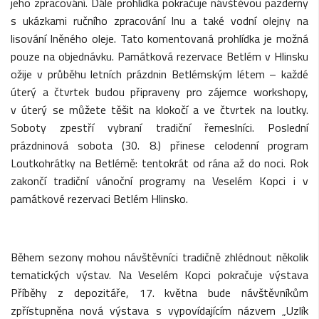
jeho zpracování. Dále prohlídka pokračuje návštěvou pazderny
s ukázkami ručního zpracování lnu a také vodní olejny na
lisování lněného oleje. Tato komentovaná prohlídka je možná
pouze na objednávku. Památková rezervace Betlém v Hlinsku
ožije v průběhu letních prázdnin Betlémským létem – každé
úterý a čtvrtek budou připraveny pro zájemce workshopy,
v úterý se můžete těšit na klokočí a ve čtvrtek na loutky.
Soboty zpestří vybraní tradiční řemeslníci. Poslední
prázdninová sobota (30. 8.) přinese celodenní program
Loutkohrátky na Betlémě: tentokrát od rána až do noci. Rok
zakončí tradiční vánoční programy na Veselém Kopci i v
památkové rezervaci Betlém Hlinsko.
Během sezony mohou návštěvníci tradičně zhlédnout několik
tematických výstav. Na Veselém Kopci pokračuje výstava
Příběhy z depozitáře, 17. května bude návštěvníkům
zpřístupněna nová výstava s vypovídajícím názvem „Uzlík