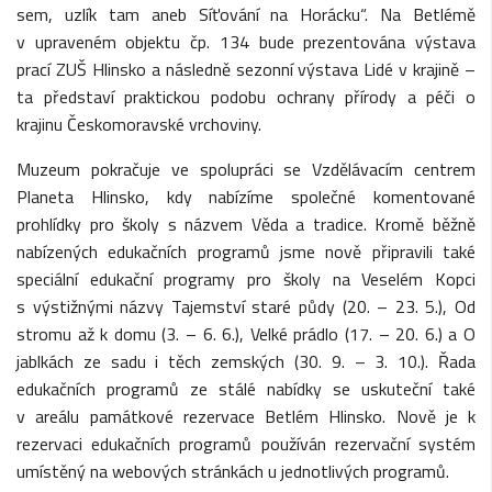
sem, uzlík tam aneb Síťování na Horácku“. Na Betlémě
v upraveném objektu čp. 134 bude prezentována výstava
prací ZUŠ Hlinsko a následně sezonní výstava Lidé v krajině –
ta představí praktickou podobu ochrany přírody a péči o
krajinu Českomoravské vrchoviny.
Muzeum pokračuje ve spolupráci se Vzdělávacím centrem
Planeta Hlinsko, kdy nabízíme společné komentované
prohlídky pro školy s názvem Věda a tradice. Kromě běžně
nabízených edukačních programů jsme nově připravili také
speciální edukační programy pro školy na Veselém Kopci
s výstižnými názvy Tajemství staré půdy (20. – 23. 5.), Od
stromu až k domu (3. – 6. 6.), Velké prádlo (17. – 20. 6.) a O
jablkách ze sadu i těch zemských (30. 9. – 3. 10.). Řada
edukačních programů ze stálé nabídky se uskuteční také
v areálu památkové rezervace Betlém Hlinsko. Nově je k
rezervaci edukačních programů používán rezervační systém
umístěný na webových stránkách u jednotlivých programů.