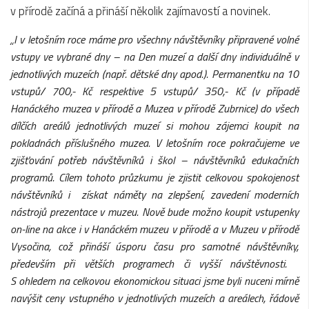
v přírodě začíná a přináší několik zajímavostí a novinek.
„I v
letošním roce máme pro všechny návštěvníky připravené volné
vstupy ve vybrané dny – na Den muzeí a další dny individuálně v
jednotlivých muzeích (např. dětské dny apod.). Permanentku na 10
vstupů/ 700,- Kč respektive 5 vstupů/ 350,- Kč (v případě
Hanáckého muzea v přírodě a Muzea v přírodě Zubrnice) do všech
dílčích areálů jednotlivých muzeí si mohou zájemci koupit na
pokladnách příslušného muzea. V letošním roce pokračujeme ve
zjišťování potřeb návštěvníků i škol – návštěvníků edukačních
programů. Cílem tohoto průzkumu je zjistit celkovou spokojenost
návštěvníků i získat náměty na zlepšení, zavedení moderních
nástrojů prezentace v muzeu. Nově bude možno koupit vstupenky
on-line na akce i v Hanáckém muzeu v přírodě a v Muzeu v přírodě
Vysočina, což přináší úsporu času pro samotné návštěvníky,
především při větších programech či vyšší návštěvnosti.
S
ohledem na celkovou ekonomickou situaci jsme byli nuceni mírně
navýšit ceny vstupného v
jednotlivých muzeích a areálech, řádově