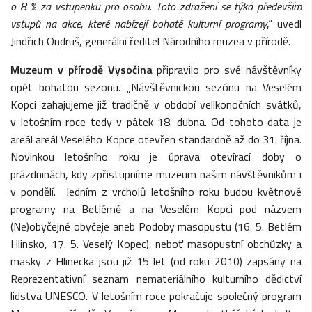
o 8 % za vstupenku pro osobu
.
Toto zdražení se týká především
vstupů na akce, které nabízejí bohaté kulturní programy
,“ uvedl
Jindřich Ondruš, generální ředitel Národního muzea v přírodě.
Muzeum v přírodě Vysočina
připravilo pro své návštěvníky
opět bohatou sezonu. „Návštěvnickou sezónu na Veselém
Kopci zahajujeme již tradičně v období velikonočních svátků,
v letošním roce tedy v pátek 18. dubna. Od tohoto data je
areál areál Veselého Kopce otevřen standardně až do 31. října.
Novinkou letošního roku je úprava otevírací doby o
prázdninách, kdy zpřístupníme muzeum našim návštěvníkům i
v pondělí. Jedním z vrcholů letošního roku budou květnové
programy na Betlémě a na Veselém Kopci pod názvem
(Ne)obyčejné obyčeje aneb Podoby masopustu (16. 5. Betlém
Hlinsko, 17. 5. Veselý Kopec), neboť masopustní obchůzky a
masky z Hlinecka jsou již 15 let (od roku 2010) zapsány na
Reprezentativní seznam nemateriálního kulturního dědictví
lidstva UNESCO. V letošním roce pokračuje společný program