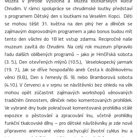
Muzea v přírodě Vysočina a Muzea loutkářských kultur
Chrudim. V rámci spolupráce se chrudimské loutky představí
s programem Dětský den s loutkami na Veselém Kopci. Děti
se mohou těšit 31. května na den plný her a dílniček se
zajímavým doprovodným programem a jako bonus budou mít
tento den všichni do 18 let vstup zdarma. Recipročně naše
muzeum zavítá do Chrudimi. Na celý rok muzeum připravilo
řadu dalších oblíbených programů – jako je Hrnčířská sobota
(3. 5.), Den otevřených mlýnů (10.5.), Veselokopecký jarmark
(19. 7.), Jak se dříve hospodařilo aneb Cesta k dožínkovému
věnci (9.8.), Den s řemesly (6. 9). nebo Bramborová sobota
(4.10.). V červenci a v srpnu se návštěvníci bez ohledu na věk
mohou opět zúčastnit zajímavých workshopů věnovaných
tradičním činnostem, dílniček nebo komentovaných prohlídek.
Ve vybrané dny bude pokračovat komentovaná prohlídka stálé
expozice o pěstování a zpracování lnu, včetně prohlídky
funkční tkalcovské dílny – pro dětské návštěvníky je zde nově
připraveno animované video zachycující životní cyklus lnu a