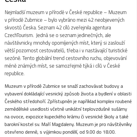
Nejmladší muzeum v přírodě v České republice – Muzeum
v přírodě Zubrnice – bylo vybráno mezi 42 neobjevených
skvostů Česka. Seznam 42 cílů zveřejnila agentura
CzechTourism. Jedná se o seznam jedinečných, ale
návštěvnicky mnohdy opomíjených míst, který si zaslouží
větší pozornost cestovatelů, třeba i v nastávající turistické
sezóně. Tento globální trend cestovního ruchu, objevování
méně známých míst, se samozřejmě týká i cílů v České
republice.
Muzeum v přírodě Zubrnice se snaží zachovávat budovy a
vybavení dokládající vesnický způsob života a bydlení v oblasti
Českého středohoří. Zpřístupněn je například komplex roubené
zemědělské usedlosti včetně unikátní teplovzdušné sušárny
na ovoce, expozice kupeckého krámu či vesnické školy a také
barokní kostel sv. Maří Magdaleny. Muzeum je pro návštěvníky
otevřeno denně, s výjimkou pondělí, od 9.00 do 18.00.