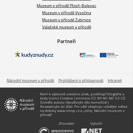
Muzeum v přírodě Plzeň-Bolevec
Muzeum v přírodě Vysočina
Muzeum v přírodě Zubrnice
Valašské muzeum v přírodě
Partneři
Národní muzeum v přírodě
Prohlášení o přístupnosti
Intranet
Není-li výslovně uvedeno jinak, podléhají fotografie a
texty licenci Creative Commons (CC BY-NC-ND 3.0 CZ)
(Uveďte autora | Neužívejte dílo komerčně |
Nezasahujte do díla). Pro užití obsahuju uvádějte odkaz
na stránky www.nmvp.cz a „zdroj: Národní muzeum v
přírodě“
Zřizovatel
Vytvořil