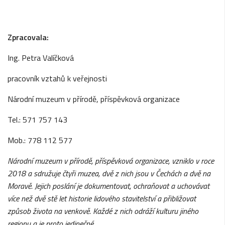
Zpracovala:
Ing. Petra Valíčková
pracovník vztahů k veřejnosti
Národní muzeum v přírodě, příspěvková organizace
Tel.: 571 757 143
Mob.: 778 112 577
Národní muzeum v
p
ří
rod
ě
, p
ří
sp
ě
vkov
á
organizace, vzniklo v
roce
2018 a sdružuje čtyři muzea, dvě z
nich jsou v
Č
ech
á
ch a dv
ě
na
Morav
ě
. Jejich poslání je dokumentovat, ochraňovat a uchovávat
více než dvě stě let historie lidového stavitelství a přibližovat
způsob života na venkově. Každé z
nich odr
áží
kulturu jin
é
ho
regionu a je proto jedine
č
n
é
.