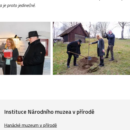
a je proto jedine
č
n
é
.
Instituce Národního muzea v přírodě
Hanácké muzeum v přírodě