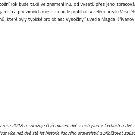
etošní rok bude také ve znamení lnu, od vysetí, přes jeho zpracová
V jarních a podzimních měsících bude probíhat v celém areálu Veselé
, které byly typické pro oblast Vysočiny,“ uvedla Magda Křivanov
v roce 2018 a sdružuje čtyři muzea, dvě z nich jsou v
Čechách a dv
ě
n
at více než dvě stě let historie lidového stavitelství a přibližovat způs