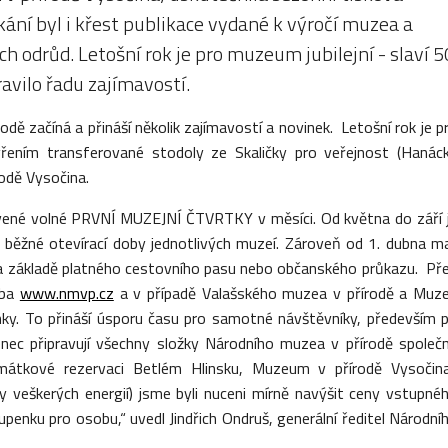
kání byl i křest publikace vydané k výročí muzea a
 odrůd. Letošní rok je pro muzeum jubilejní - slaví 5
ravilo řadu zajímavostí.
ě začíná a přináší několik zajímavostí a novinek. Letošní rok je p
řením transferované stodoly ze Skaličky pro veřejnost (Hanác
odě Vysočina.
avené volné PRVNÍ MUZEJNÍ ČTVRTKY v měsíci. Od května do září 
e běžné otevírací doby jednotlivých muzeí. Zároveň od 1. dubna ma
, na základě platného cestovního pasu nebo občanského průkazu. Př
oba
www.nmvp.cz
a v případě Valašského muzea v přírodě a Muz
nky. To přináší úsporu času pro samotné návštěvníky, především p
nec připravují všechny složky Národního muzea v přírodě společ
átkové rezervaci Betlém Hlinsku, Muzeum v přírodě Vysočina
y veškerých energií) jsme byli nuceni mírně navýšit ceny vstupné
penku pro osobu,“ uvedl Jindřich Ondruš, generální ředitel Národní