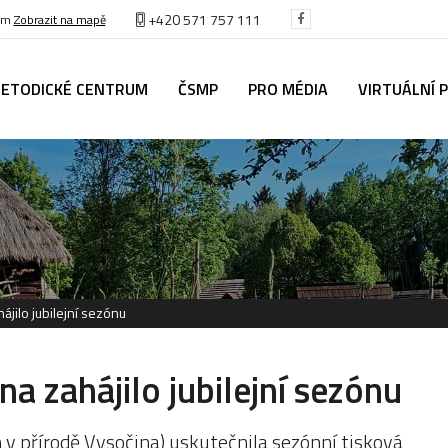
+420 571 757 111
těm
Zobrazit na mapě
ETODICKÉ CENTRUM
ČSMP
PRO MÉDIA
VIRTUÁLNÍ 
jilo jubilejní sezónu
a zahájilo jubilejní sezónu
 přírodě Vysočina) uskutečnila sezónní tisková