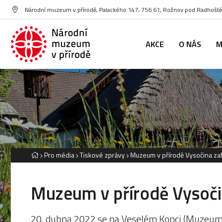
Národní muzeum v přírodě, Palackého 147, 756 61, Rožnov pod Radhoš
AKCE
O NÁS
M
Pro média
Tiskové zprávy
Muzeum v přírodě Vysočina zahá
Muzeum v přírodě Vysočin
20. dubna 2022 se na Veselém Kopci (Muzeum v