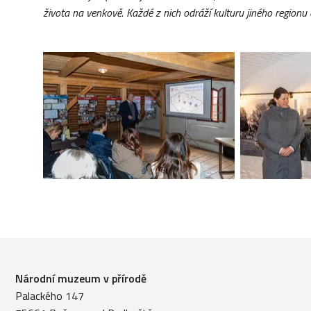
života na venkově. Každé z nich odr
áží
kulturu jin
é
ho regionu 
Národní muzeum v přírodě
Palackého 147