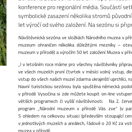
konference pro regionální média. Součástí set
symbolické zasazení několika stromů původních
let výročí od svého založení. Na sezónu si přip
Návštěvnická sezóna ve složkách Národního muzea v přírod
muzeum ohraničen několika důležitými mezníky – otev
muzeum v přírodě) a výročím 50 let založení Muzea v přír
„I v letošním roce máme pro všechny návštěvníky připr
ve všech muzeích první čtvrtek v měsíci volný vstup, dl
vstup do všech našich muzeí zdarma ukrajinští uprchlíci
hlavní turistickou sezónou byla spuštěna německá pod
v přírodě Vysočina si zde můžete koupit on-line vstupe
větších programech či vyšší návštěvnosti. Na 2. červe
program „Národní muzeum v přírodě Vás zve“ (v pam
S ohledem na celkovou situaci (především stoupající cen
v jednotlivých muzeích a areálech, řádově o 20 Kč za vstu
muzea v přírodě.