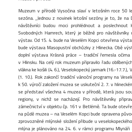
Muzeum v přírodě Vysočina slaví v letošním roce 50 le
sezóna. „Jednou z novinek letošní sezóny je to, že na 
návštěvníci budou moci prohlédnout a poslechnout 
Svobodných Hamrech, který je běžně pro návštěvníky 
výstav. Od 15. 4. bude na Veselém Kopci otevřena výst
bude výstava Masopustní obchůzky z Hlinecka. Obě výst
doplní výstava Krásná práce – tradiční řemesla očima
v Hlinsku. Na celý rok muzeum připravilo řadu oblíbený
vlákna ke košili (4. 6.), Veselokopecký jarmark (16.-17.7.)
(1. 10.). Rok zakončí tradiční vánoční programy na Ves
k 50. výročí založení muzea se uskuteční 2. 7. v hlin
se představí všechna 4 muzea v přírodě, která jsou so
regiony, v nichž se nacházejí. Pro návštěvníky připra
zámečnictví v objektu čp. 161 v Betlémě. Ta bude otevřen
na půdě muzea – na Veselém Kopci bude opravena původn
zprovozněné mlýnské složení přibude u veselokopeckého 
mlýna je plánováno na 24. 6. v rámci programu Mlynáři 