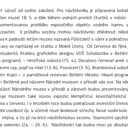
t výročí od svého založení. Pro návštěvníky je připravena boha
Den muzeí 18. 5. a dále během volných prvních čtvrtků v měsíci 
komentovanou prohlídku expozičního objektu vodního hamru 
uzavřen. V průběhu sezóny mohou návštěvníci zhlédnout někol
ava k padesáti letům muzea nazvaná Půlstoletí s vámi a pokračov
avy se nacházejí ve statku z Mokré Lhoty. Od července do října 
 studentů Ateliéru grafického designu VOŠ Scholastika v Betlé
ch programů – Hrnčířská sobota (15. 4.), Devatero řemesel aneb 
, Vezmi cep, pojď na mlat (13. 8.), Posvícení (3. 9.), Bramborová sobo
elém Kopci i v památkové rezervaci Betlém Hlinsko. Hlavní progr
eckém Betlémě pod názvem Národní muzeum v přírodě vás zve. Na n
učástí Národního muzea v přírodě a zároveň budou prezentovány
vuje muzeum také novou expozici klempířství, kovotlačitelství
a v červenci. I v letošním roce budou pokračovat investiční činnos
í usedlost čp. 4 včetně nové šindelové střechy. Nové vodní kolo
mlýna, a to již na letní návštěvnickou sezonu. Slavnostní spuště
a sekerníci (24. – 26. 6.). Návštěvníci tak budou moci po dlouhý