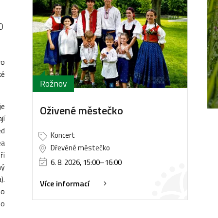
0
ro
ké
Rožnov
je
Oživené městečko
jí
ed
Koncert
ea
Dřevěné městečko
ři
6. 8. 2026, 15:00
–
16:00
ný
).
Více informací
ho
ho