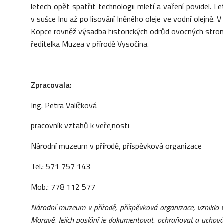
letech opět spatřit technologii mletí a vaření povidel. L
v sušce lnu až po lisování lněného oleje ve vodní olejně. 
Kopce rovněž výsadba historických odrůd ovocných stromů
ředitelka Muzea v přírodě Vysočina.
Zpracovala:
Ing. Petra Valíčková
pracovník vztahů k veřejnosti
Národní muzeum v přírodě, příspěvková organizace
Tel.: 571 757 143
Mob.: 778 112 577
Národní muzeum v p
ří
rod
ě
, p
ří
sp
ě
vkov
á
organizace, vzniklo 
Morav
ě
. Jejich poslání je dokumentovat, ochraňovat a uchováv