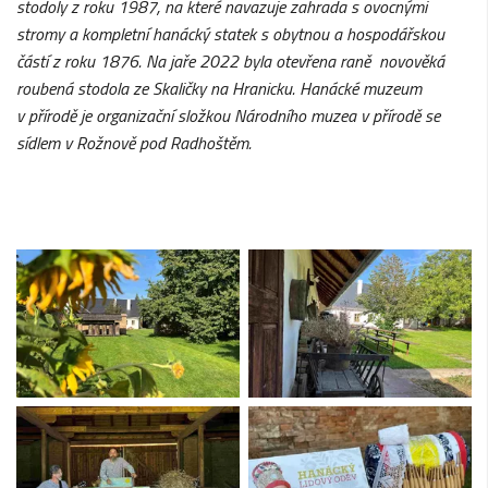
stodoly
z roku 1987,
na kter
é
navazuje zahrada s ovocnými
stromy
a kompletn
í
han
á
ck
ý
statek
s obytnou a hospodářskou
částí z roku 1876. Na jaře 2022 byla otevřena raně novov
ě
k
á
rouben
á
stodola ze Skali
č
ky na Hranicku. Han
á
ck
é
muzeum
v
p
ří
rod
ě
je organiza
č
n
í
slo
ž
kou N
á
rodn
í
ho muzea v
p
ří
rod
ě
se
sídlem v
Ro
ž
nov
ě
pod Radho
š
t
ě
m.