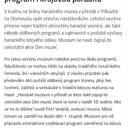
V květnu se brány Hanáckého muzea v přírodě v Příkazích
na Olomoucku opět otevřou návštěvníkům. Letošní sezóna
přinese nejen tradiční atmosféru hanácké vesnice, ale také
několik oblíbených programů a zajímavost v podobě výstavy
hanáckého lidového oděvu. Muzeum se navíc zapojí do
celostátní akce Den muzeí.
Po celou sezónu muzeum nabídne pestrou škálu programů.
Návštěvníci se mohou těšit na ukázky tradičního tesařského
řemesla, žní i vánočních obyčejů. V závěru prázdnin pak
především děti potěší oblíbený program Koniny, plný her,
tvoření, zážitků a setkávání s tradiční lidovou kulturou na
Hané.
„Hanácké muzeum v přírodě se letos také zapojí do
celostátní akce Den muzeí, která se koná v neděli 18. května. Moc
se na to těšíme,“
uvedl Petr Vodešil, vedoucí muzea. Měsíc
červen se zaměří na školní děti 1. stupně. Muzeum pro ně
připravilo interaktivní vzdělávací program zaměřený na lidová