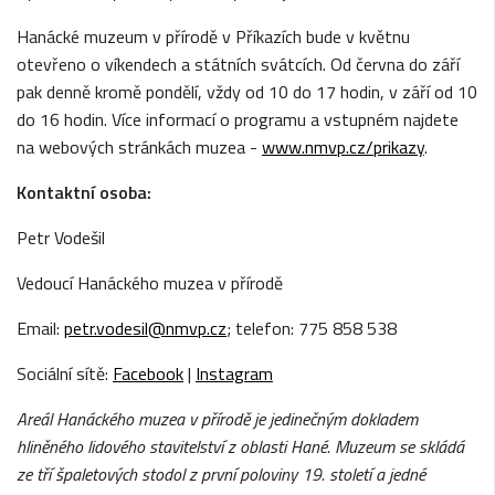
Hanácké muzeum v přírodě v Příkazích bude v květnu
otevřeno o víkendech a státních svátcích. Od června do září
pak denně kromě pondělí, vždy od 10 do 17 hodin, v září od 10
do 16 hodin. Více informací o programu a vstupném najdete
na webových stránkách muzea -
www.nmvp.cz/prikazy
.
Kontaktní osoba:
Petr Vodešil
Vedoucí Hanáckého muzea v přírodě
Email:
petr.vodesil@nmvp.cz
; telefon: 775 858 538
Sociální sítě:
Facebook
|
Instagram
Areál Hanáckého muzea
v p
ří
rod
ě
je jedine
č
n
ý
m dokladem
hlin
ě
n
é
ho lidov
é
ho stavitelstv
í
z oblasti Han
é
. Muzeum se skládá
ze tří
š
paletov
ý
ch
stodol
z prvn
í
poloviny 19. stolet
í
a jedn
é