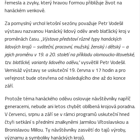
řemesla a zvyky, který hravou formou přibližuje život na
hanáckém venkově.
Za pomyslný vrchol letošní sezóny považuje Petr Vodešil
výstavu nazvanou Hanácký lidový oděv aneb blaťácký kroj v
proměnách času.
„Výstava představí různé typy hanáckých
lidových krojů – sváteční, pracovní, mužský, ženský i dětský – a
jejich proměnu v 19. a 20. století na příkladu olomoucko-litovelské,
tzv. blaťácké, varianty lidového oděvu,"
vysvětlil Petr Vodešil.
Vernisáž výstavy se uskuteční 19. června v 17 hodin a pro
veřejnost bude otevřena od následujícího dne až do konce
září.
Protože téma hanáckého oděvu oslovuje návštěvníky napříč
generacemi, nebude ani letos chybět oblíbená krojová poradna.
V červenci, srpnu a září se v rámci programů uskuteční hned
čtyři setkání s předními znalkyněmi Jarmilou Vítoslavskou a
Bronislavou Millou. Ty návštěvníky zasvětí do tajů výroby,
významu a symboliky hanáckých krojů.