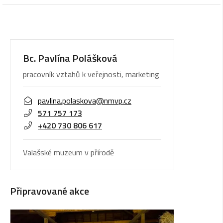
Bc. Pavlína Polášková
pracovník vztahů k veřejnosti, marketing
pavlina.polaskova@nmvp.cz
571 757 173
+420 730 806 617
Valašské muzeum v přírodě
Připravované akce