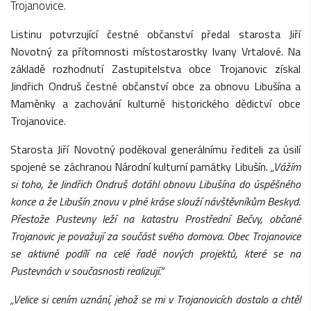
Trojanovice.
Listinu potvrzující čestné občanství předal starosta Jiří
Novotný za přítomnosti místostarostky Ivany Vrtalové. Na
základě rozhodnutí Zastupitelstva obce Trojanovic získal
Jindřich Ondruš čestné občanství obce za obnovu Libušína a
Maměnky a zachování kulturně historického dědictví obce
Trojanovice.
Starosta Jiří Novotný poděkoval generálnímu řediteli za úsilí
spojené se záchranou Národní kulturní památky Libušín.
„Vážím
si toho, že Jindřich Ondruš dotáhl obnovu Libušína do úspěšného
konce a že Libušín znovu v plné kráse slouží návštěvníkům Beskyd.
Přestože Pustevny leží na katastru Prostřední Bečvy, občané
Trojanovic je považují za součást svého domova. Obec Trojanovice
se aktivně podílí na celé řadě nových projektů, které se na
Pustevnách v současnosti realizují.“
„Velice si cením uznání, jehož se mi v Trojanovicích dostalo a chtěl