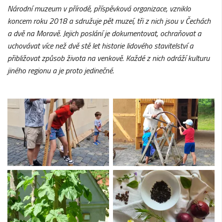
Národní muzeum v
p
ří
rod
ě
, p
ří
sp
ě
vkov
á
organizace, vzniklo
koncem roku
2018 a sdružuje pět muzeí, tři z
nich jsou v
Č
ech
á
ch
a dv
ě
na Morav
ě
. Jejich poslání je dokumentovat, ochraňovat a
uchovávat více než dvě stě let historie lidového stavitelství a
přibližovat způsob života na venkově. Každé z
nich odr
áží
kulturu
jin
é
ho regionu a je proto jedine
č
n
é
.