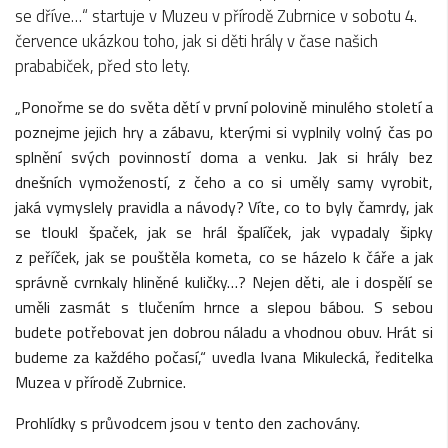
se dříve…“ startuje v Muzeu v přírodě Zubrnice v sobotu 4.
července ukázkou toho, jak si děti hrály v čase našich
prababiček, před sto lety.
„Ponořme se do světa dětí v první polovině minulého století a
poznejme jejich hry a zábavu, kterými si vyplnily volný čas po
splnění svých povinností doma a venku. Jak si hrály bez
dnešních vymožeností, z čeho a co si uměly samy vyrobit,
jaká vymyslely pravidla a návody? Víte, co to byly čamrdy, jak
se tloukl špaček, jak se hrál špalíček, jak vypadaly šipky
z peříček, jak se pouštěla kometa, co se házelo k čáře a jak
správně cvrnkaly hliněné kuličky…? Nejen děti, ale i dospělí se
uměli zasmát s tlučením hrnce a slepou bábou. S sebou
budete potřebovat jen dobrou náladu a vhodnou obuv. Hrát si
budeme za každého počasí,“ uvedla Ivana Mikulecká, ředitelka
Muzea v přírodě Zubrnice.
Prohlídky s průvodcem jsou v tento den zachovány.