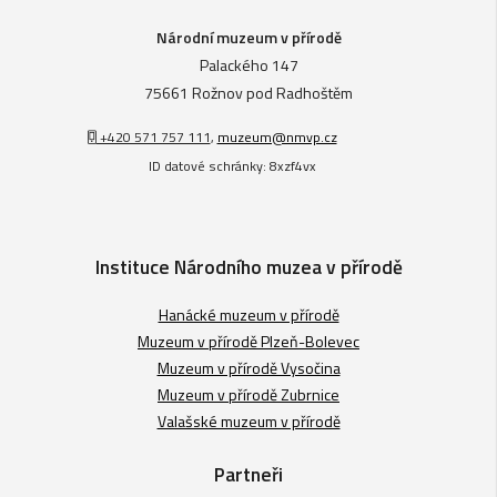
Národní muzeum v přírodě
Palackého 147
75661 Rožnov pod Radhoštěm
+420 571 757 111
,
muzeum@nmvp.cz
ID datové schránky: 8xzf4vx
Instituce Národního muzea v přírodě
Hanácké muzeum v přírodě
Muzeum v přírodě Plzeň-Bolevec
Muzeum v přírodě Vysočina
Muzeum v přírodě Zubrnice
Valašské muzeum v přírodě
Partneři