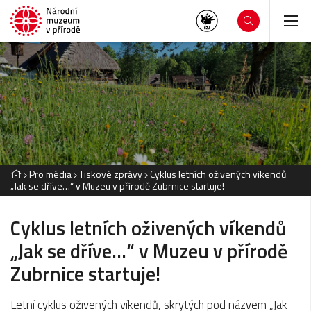
Pro média
Tiskové zprávy
Cyklus letních oživených víkendů
„Jak se dříve…“ v Muzeu v přírodě Zubrnice startuje!
Cyklus letních oživených víkendů
„Jak se dříve…“ v Muzeu v přírodě
Zubrnice startuje!
Letní cyklus oživených víkendů, skrytých pod názvem „Jak