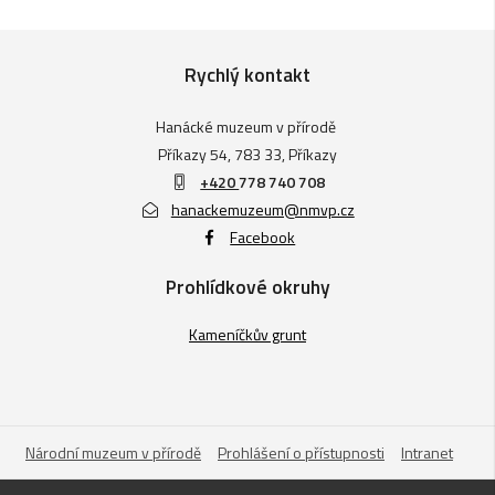
Rychlý kontakt
Hanácké muzeum v přírodě
Příkazy 54, 783 33, Příkazy
+420
778 740 708
hanackemuzeum@nmvp.cz
Facebook
Prohlídkové okruhy
Kameníčkův grunt
Národní muzeum v přírodě
Prohlášení o přístupnosti
Intranet