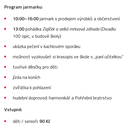
Program jarmarku:
10:00–16:00
jarmark s prodejem výrobků a občerstvení
13:00
pohádka
Zajíček a velká mrkvová záhada
(Divadlo
100 opic, v budově školy)
ukázka pečení v kachlovém sporáku
možnost vyzkoušet si krasopis ve škole s „paní učitelkou“
tvořivé dílničky pro děti
jízda na koních
zvířátka k pohlazení
hudební doprovod: harmonikář a Pohřební bratrstvo
Vstupné:
děti / senioři:
90 Kč