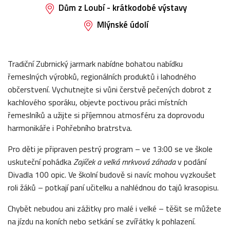
Dům z Loubí - krátkodobé výstavy
Mlýnské údolí
Tradiční Zubrnický jarmark nabídne bohatou nabídku
řemeslných výrobků, regionálních produktů i lahodného
občerstvení. Vychutnejte si vůni čerstvě pečených dobrot z
kachlového sporáku, objevte poctivou práci místních
řemeslníků a užijte si příjemnou atmosféru za doprovodu
harmonikáře i Pohřebního bratrstva.
Pro děti je připraven pestrý program – ve 13:00 se ve škole
uskuteční pohádka
Zajíček a velká mrkvová záhada
v podání
Divadla 100 opic. Ve školní budově si navíc mohou vyzkoušet
roli žáků – potkají paní učitelku a nahlédnou do tajů krasopisu.
Chybět nebudou ani zážitky pro malé i velké – těšit se můžete
na jízdu na koních nebo setkání se zvířátky k pohlazení.