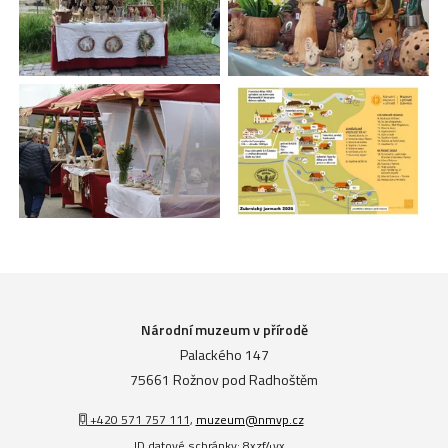
Národní muzeum v přírodě
Palackého 147
75661 Rožnov pod Radhoštěm
+420 571 757 111
,
muzeum@nmvp.cz
ID datové schránky: 8xzf4vx