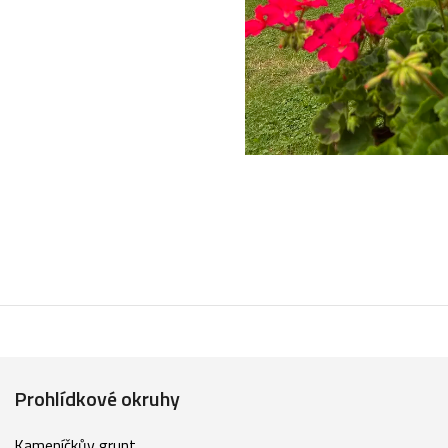
Prohlídkové okruhy
Kameníčkův grunt