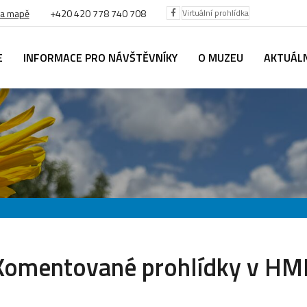
na mapě
+420
420 778 740 708
Virtuální prohlídka
E
INFORMACE PRO NÁVŠTĚVNÍKY
O MUZEU
AKTUÁL
Komentované prohlídky v HM