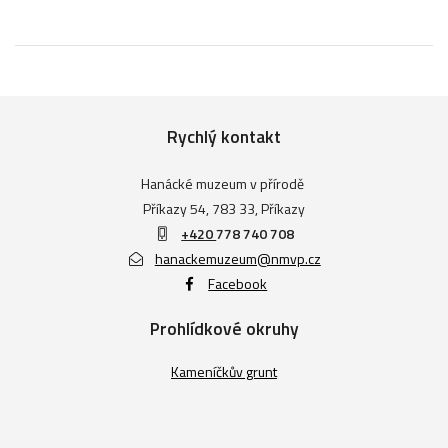
Rychlý kontakt
Hanácké muzeum v přírodě
Příkazy 54, 783 33, Příkazy
+420
778 740 708
hanackemuzeum@nmvp.cz
Facebook
Prohlídkové okruhy
Kameníčkův grunt