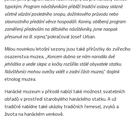
typickým. Program návštěvníkům přiblíží tradiční oslavy sklizně
včetně vázání posledního snopu, dožínkového průvodu nebo
slavnostního předání věnce hospodáři. Koniny, oblíbený program
zaměřený především na dětského návštěvníky, jsme naopak
přesunuli na 8. srpna,“
pokračoval Josef Urban.
Milou novinkou letošní sezony jsou také přírůstky do zvířecího
osazenstva muzea.
„Koncem dubna se nám narodila dvě
jehňátka a vedle slepic a kočky rozšířila stálé obyvatele statku.
Návštěvníci mohou ovečky vidět v zadní části muzea
,“ doplnil
etnolog muzea.
Hanácké muzeum v přírodě nabízí také možnost svatebních
obřadů v prostředí starobylého hanáckého statku. A už
tradičně nabídne také ukázky tradičních řemesel, zvyků a
života na hanáckém venkově.