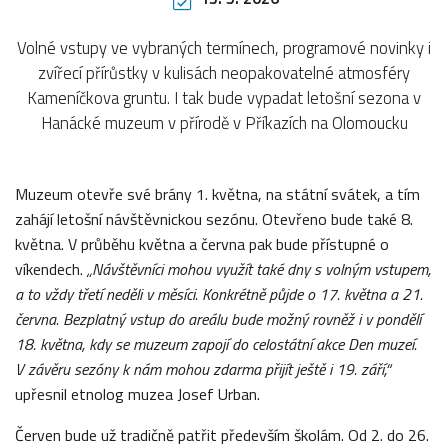
Volné vstupy ve vybraných termínech, programové novinky i
zvířecí přírůstky v kulisách neopakovatelné atmosféry
Kameníčkova gruntu. I tak bude vypadat letošní sezona v
Hanácké muzeum v přírodě v Příkazích na Olomoucku
Muzeum otevře své brány 1. května, na státní svátek, a tím
zahájí letošní návštěvnickou sezónu. Otevřeno bude také 8.
května. V průběhu května a června pak bude přístupné o
víkendech.
„Návštěvníci mohou využít také dny s volným vstupem,
a to vždy třetí neděli v měsíci. Konkrétně půjde o 17. května a 21.
června. Bezplatný vstup do areálu bude možný rovněž i v pondělí
18. května, kdy se muzeum zapojí do celostátní akce Den muzeí.
V závěru sezóny k nám mohou zdarma přijít ještě i 19. září,“
upřesnil etnolog muzea Josef Urban.
Červen bude už tradičně patřit především školám. Od 2. do 26.