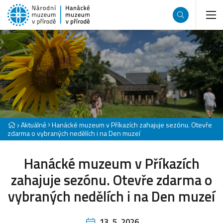
Aktuálně
Hanácké muzeum v Příkazích zahajuje sezónu. Otevře
zdarma o vybraných nedělích i na Den muzeí
Hanácké muzeum v Příkazích
zahajuje sezónu. Otevře zdarma o
vybraných nedělích i na Den muzeí
13. 5. 2026