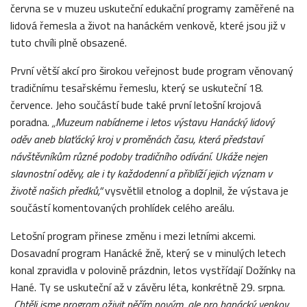
června se v muzeu uskuteční edukační programy zaměřené na
lidová řemesla a život na hanáckém venkově, které jsou již v
tuto chvíli plně obsazené.
První větší akcí pro širokou veřejnost bude program věnovaný
tradičnímu tesařskému řemeslu, který se uskuteční 18.
července. Jeho součástí bude také první letošní krojová
poradna.
„Muzeum nabídneme i letos výstavu Hanácký lidový
oděv aneb blaťácký kroj v proměnách času, která představí
návštěvníkům různé podoby tradičního odívání. Ukáže nejen
slavnostní oděvy, ale i ty každodenní a přiblíží jejich význam v
životě našich předků,“
vysvětlil etnolog a doplnil, že výstava je
součástí komentovaných prohlídek celého areálu.
Letošní program přinese změnu i mezi letními akcemi.
Dosavadní program Hanácké žně, který se v minulých letech
konal zpravidla v polovině prázdnin, letos vystřídají Dožínky na
Hané. Ty se uskuteční až v závěru léta, konkrétně 29. srpna.
„Chtěli jsme program oživit něčím novým, ale pro hanácký venkov