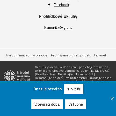
Facebook
Prohlídkové okruhy
Kameníčkův grunt
Národní muzeum v přírodě
Prohlášení o přístupnosti
Intranet
Není-li výslovně uvedeno jinak, podléhají fotografie a
texty licenci Creative Commons (CC BY-NC-ND 3.0 CZ)
(Uveďte autora | Neužívejte dílo komerčně |
Nezasahujte do díla). Pro užití obsahuju uvádějte odkaz
na stránky www.nmvp.cz a „zdroj: Národní muzeum v
přírodě“
Dnes je otevřen
1 okruh
Zřizovatel
Vytvořil
Otevírací doba
Vstupné