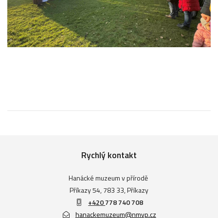
Rychlý kontakt
Hanácké muzeum v přírodě
Příkazy 54, 783 33, Příkazy
+420
778 740 708
hanackemuzeum@nmvp.cz