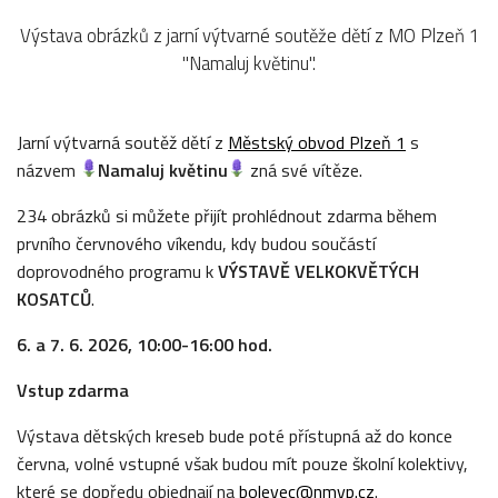
Výstava obrázků z jarní výtvarné soutěže dětí z MO Plzeň 1
"Namaluj květinu".
Jarní výtvarná soutěž dětí z
Městský obvod Plzeň 1
s
názvem
Namaluj květinu
zná své vítěze.
234 obrázků si můžete přijít prohlédnout zdarma během
prvního červnového víkendu, kdy budou součástí
doprovodného programu k
VÝSTAVĚ VELKOKVĚTÝCH
KOSATCŮ
.
6. a 7. 6. 2026, 10:00-16:00 hod.
Vstup zdarma
Výstava dětských kreseb bude poté přístupná až do konce
června, volné vstupné však budou mít pouze školní kolektivy,
které se dopředu objednají na
bolevec@nmvp.cz
.