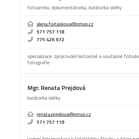
fotoarchiv, dokumentátorka, kurátorka sbírky
alena.fojtaskova@nmvp.cz
571 757 118
775 426 672
specializace: zpracování historické a současné foto
fotografie
Mgr. Renata Prejdová
kurátorka sbírky
renata.prejdova@nmvp.cz
571 757 119
vedení dokumentace k Valašskému Slavínu a Knize pamě