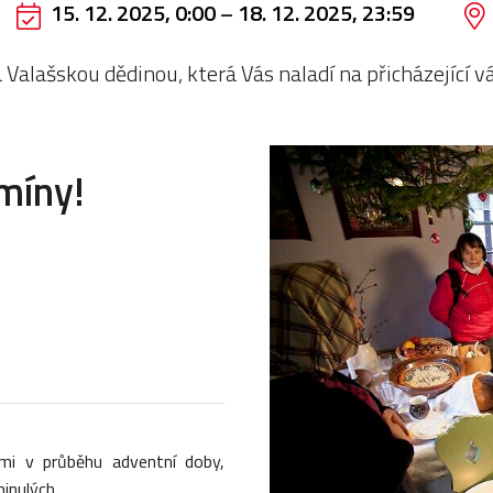
15. 12. 2025, 0:00
–
18. 12. 2025, 23:59
Valašskou dědinou, která Vás naladí na přicházející v
míny!
mi v průběhu adventní doby,
inulých.