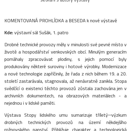
KOMENTOVANÁ PROHLÍDKA a BESEDA k nové výstavě
Kde:
výstavní sál Sušák, 1. patro
Drobné technické provozy měly v minulosti své pevné místo v
životě a hospodářství venkovských obcí. Minulým generacím
pomáhaly zpracovávat plodiny, s jejich pomocí byly
produkovány některé suroviny i hotové výrobky. Modernizace
a nové technologie zapříčinily, že řada z nich během 19. a 20.
století zastarávala, stagnovala, až nenávratně zanikla. Stopa
svědčící o existenci těchto provozů zůstala zachována jen v
archivních dokumentech, na obrazových materiálech - a
nejednou i v lidské paměti.
Výstava Stopy lidského umu sumarizuje tříletý
výzkum
drobných technických provozů na území někdejšího
rožnovského panství. Přibližuje charakter a technologická