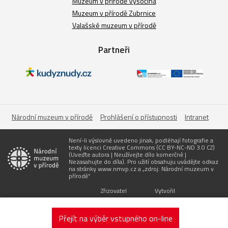
Muzeum v přírodě Vysočina
Muzeum v přírodě Zubrnice
Valašské muzeum v přírodě
Partneři
Národní muzeum v přírodě
Prohlášení o přístupnosti
Intranet
Není-li výslovně uvedeno jinak, podléhají fotografie a
texty licenci Creative Commons (CC BY-NC-ND 3.0 CZ)
(Uveďte autora | Neužívejte dílo komerčně |
Nezasahujte do díla). Pro užití obsahuju uvádějte odkaz
na stránky www.nmvp.cz a „zdroj: Národní muzeum v
přírodě“
Zřizovatel
Vytvořil
Přejít na výběr vstupného on-line