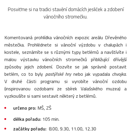
Posviťme si na tradici stavění domácích jesliček a zdobení
vánočního stromečku.
Komentovaná prohlídka vánočních expozic areálu Dřevěného
městečka. Prohlédnete si vánoční výzdobu v chalupách i
kostele, seznámíte se s různými typy betlémů a navštívíte i
malou výstavku vánočních stromečků přibližující dřívější
způsoby jejich zdobení. Dozvíte se jak správně postavit
betlém, co to byly
pastýřské hry
nebo jak vypadala
chvojka
.
V druhé části programu si vyrobíte vánoční ozdobu
(inspirovanou ozdobami ze sbírek Valašského muzea) a
vyzkoušíte si sami sestavit některý z betlémů.
určeno pro:
MŠ, ZŠ
délka pořadu:
105 min.
začátky pořadu:
8.00, 9.30, 11.00, 12.30