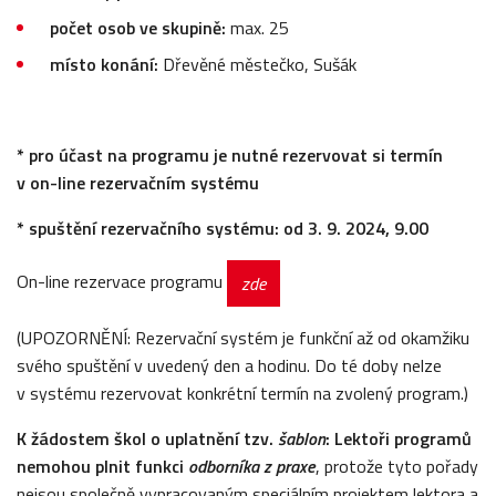
počet osob ve skupině:
max. 25
místo konání:
Dřevěné městečko, Sušák
* pro účast na programu je nutné rezervovat si termín
v
on-line rezervačním systému
* spuštění rezervačního systému:
od 3. 9. 2024, 9.00
On-line rezervace programu
zde
(UPOZORNĚNÍ: Rezervační systém je funkční až od okamžiku
svého spuštění v uvedený den a hodinu. Do té doby nelze
v systému rezervovat konkrétní termín na zvolený program.)
K
žá
dostem
š
kol o uplatn
ě
n
í
tzv.
šablon
:
Lektoři programů
nemohou plnit funkci
odborníka z
praxe
, protože tyto pořady
nejsou společně vypracovaným speciálním projektem lektora a