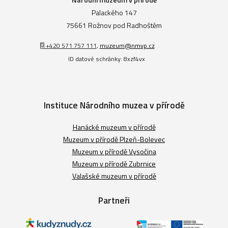
Palackého 147
75661 Rožnov pod Radhoštěm
+420 571 757 111
,
muzeum@nmvp.cz
ID datové schránky: 8xzf4vx
Instituce Národního muzea v přírodě
Hanácké muzeum v přírodě
Muzeum v přírodě Plzeň-Bolevec
Muzeum v přírodě Vysočina
Muzeum v přírodě Zubrnice
Valašské muzeum v přírodě
Partneři