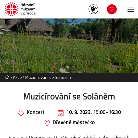
Akce
Muzicírování se Soláněm
Muzicírování se Soláněm
Koncert
10. 9. 2023, 15:00
–
16:30
Dřevěné městečko
Soubor z Rožnova p. R. a Vysokoškolský soubor lidových