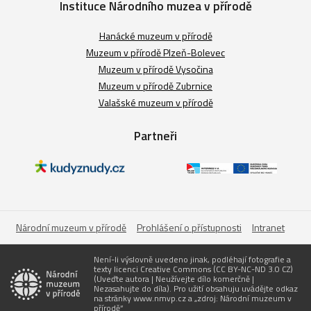
Instituce Národního muzea v přírodě
Hanácké muzeum v přírodě
Muzeum v přírodě Plzeň-Bolevec
Muzeum v přírodě Vysočina
Muzeum v přírodě Zubrnice
Valašské muzeum v přírodě
Partneři
Národní muzeum v přírodě
Prohlášení o přístupnosti
Intranet
Není-li výslovně uvedeno jinak, podléhají fotografie a
texty licenci Creative Commons (CC BY-NC-ND 3.0 CZ)
(Uveďte autora | Neužívejte dílo komerčně |
Nezasahujte do díla). Pro užití obsahuju uvádějte odkaz
na stránky www.nmvp.cz a „zdroj: Národní muzeum v
přírodě“