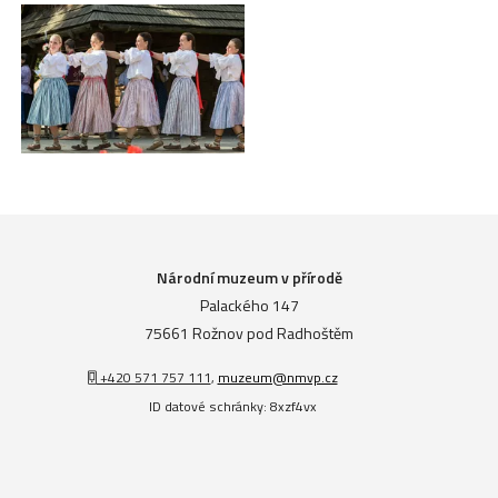
Národní muzeum v přírodě
Palackého 147
75661 Rožnov pod Radhoštěm
+420 571 757 111
,
muzeum@nmvp.cz
ID datové schránky: 8xzf4vx